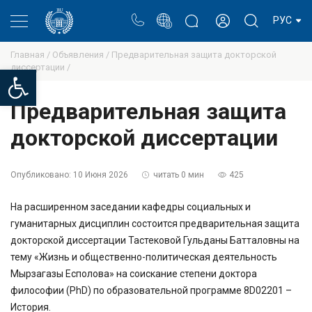
Портал
Блог ректора
Личный кабинет
РУС
Главная /
Объявления /
Предварительная защита докторской
диссертации /
Open toolbar
Предварительная защита
докторской диссертации
Опубликовано:
10 Июня 2026
читать 0 мин
425
На расширенном заседании кафедры социальных и
гуманитарных дисциплин состоится предварительная защита
докторской диссертации Тастековой Гульданы Батталовны на
тему «Жизнь и общественно-политическая деятельность
Мырзагазы Есполова» на соискание степени доктора
философии (PhD) по образовательной программе 8D02201 –
История.