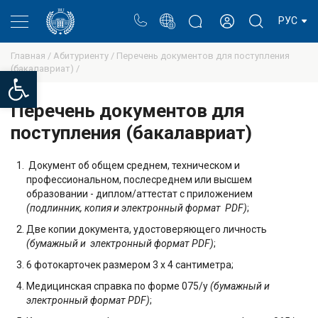
Портал
Блог ректора
Личный кабинет
РУС
Главная /
Абитуриенту /
Перечень документов для поступления
(бакалавриат) /
Open toolbar
Перечень документов для
поступления (бакалавриат)
Документ об общем среднем, техническом и
профессиональном, послесреднем или высшем
образовании - диплом/аттестат с приложением
(подлинник, копия и электронный формат PDF)
;
Две копии документа, удостоверяющего личность
(бумажный и электронный формат PDF)
;
6 фотокарточек размером 3 x 4 сантиметра;
Медицинская справка по форме 075/у
(бумажный и
электронный формат PDF)
;