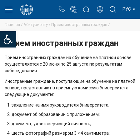
Портал
Блог ректора
Личный кабинет
РУС
Главная /
Абитуриенту /
Прием иностранных граждан /
Open toolbar
Прием иностранных граждан
Прием иностранных граждан на обучение на платной основе
осуществляется с 20 июня по 25 августа по результатам
собеседования.
Иностранные граждане, поступающие на обучение на платной
основе, представляют в приемную комиссию Университета
следующие документы:
заявление на имя руководителя Университета;
документ об образовании с приложением;
документ, удостоверяющий личность;
шесть фотографий размером 3 × 4 сантиметра;