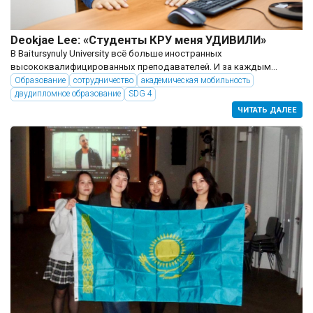
Deokjae Lee: «Студенты КРУ меня УДИВИЛИ»
В Baitursynuly University всё больше иностранных
высококвалифицированных преподавателей. И за каждым
именем своя уникальная история. УСИЛЕНИЕ для двудипломки В
Образование
сотрудничество
академическая мобильность
этом учебном году на кафедре программного обеспечения
двудипломное образование
SDG 4
факультета машиностроения,...
ЧИТАТЬ ДАЛЕЕ