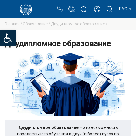
Портал
Блог ректора
Личный кабинет
РУС
Главная /
Образование /
Двудипломное образование /
Open toolbar
Двудипломное образование
Двудипломное образование
– это возможность
параллельного обучения в двух (и более) вузах по