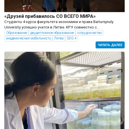
«Друзей прибавилось СО ВСЕГО МИРА»
Студенты 4 курса факультета экономики и права Baitursynuly
University успешно учатся в Литве. КРУ совместно с
Университетом Витовта Великого (г. Каунас, Литва) реализует
Образование
двудипломное образование
сотрудничество
двудипломную образовательную программу 6В04103 «Учет и
академическая мобильность
Литва
SDG 4
аудит». Это...
ЧИТАТЬ ДАЛЕЕ