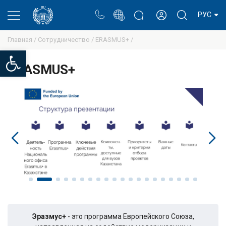
Портал
Блог ректора
Личный кабинет
РУС
Главная /
Сотрудничество /
ERASMUS+ /
Open toolbar
ERASMUS+
Эразмус+
- это программа Европейского Союза,