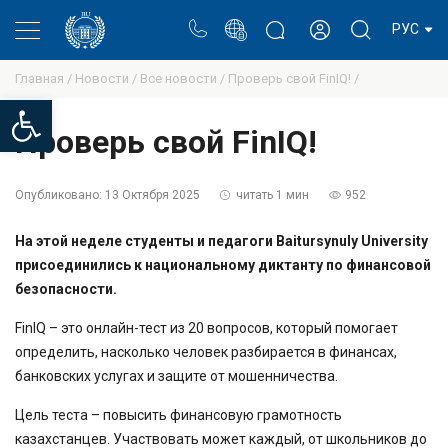
Портал
Блог ректора
Личный кабинет
РУС
Главная /
Новости /
Все новости /
Проверь свой FinIQ! /
Open toolbar
Проверь свой FinIQ!
Опубликовано:
13 Октября 2025
читать 1 мин
952
На этой неделе студенты и педагоги Baitursynuly University
присоединились к национальному диктанту по финансовой
безопасности.
FinIQ – это онлайн-тест из 20 вопросов, который помогает
определить, насколько человек разбирается в финансах,
банковских услугах и защите от мошенничества.
Цель теста – повысить финансовую грамотность
казахстанцев. Участвовать может каждый, от школьников до