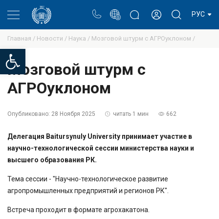
Портал
Блог ректора
Личный кабинет
РУС
Главная /
Новости /
Наука /
Мозговой штурм с АГРОуклоном /
Open toolbar
Мозговой штурм с
АГРОуклоном
Опубликовано:
28 Ноября 2025
читать 1 мин
662
Делегация Baitursynuly University принимает участие в
научно-технологической сессии министерства науки и
высшего образования РК.
Тема сессии - "Научно-технологическое развитие
агропромышленных предприятий и регионов РК".
Встреча проходит в формате агрохакатона.