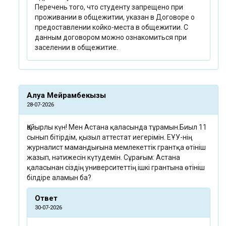
Перечень того, что студенту запрещено при
проживании в общежитии, указан в Договоре о
предоставлении койко-места в общежитии. С
данным договором можно ознакомиться при
заселении в общежитие.
Алуа Мейрамбекқызы
28-07-2026
Қайырлы күн! Мен Астана қаласында тұрамын.Биыл 11
сынып бітірдім, қызыл аттестат иегерімін. ЕҰУ-нің
журналист мамандығына мемлекеттік грантқа өтініш
жазып, нәтижесін күтудемін. Сұрағым: Астана
қаласынан сіздің университеттің ішкі грантына өтініш
білдіре аламын ба?
Ответ
30-07-2026