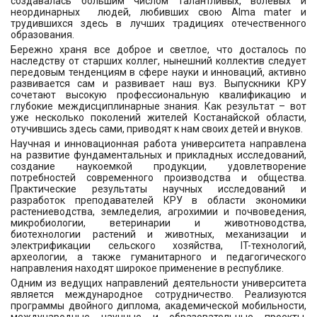
создавалась большим числом талантливых, волевых и
неординарных людей, любивших свою Alma mater и
трудившихся здесь в лучших традициях отечественного
образования.
Бережно храня все доброе и светлое, что досталось по
наследству от старших коллег, нынешний коллектив следует
передовым тенденциям в сфере науки и инноваций, активно
развивается сам и развивает наш вуз. Выпускники КРУ
сочетают высокую профессиональную квалификацию и
глубокие междисциплинарные знания. Как результат – вот
уже несколько поколений жителей Костанайской области,
отучившись здесь сами, приводят к нам своих детей и внуков.
Научная и инновационная работа университета направлена
на развитие фундаментальных и прикладных исследований,
создание наукоемкой продукции, удовлетворение
потребностей современного производства и общества.
Практические результаты научных исследований и
разработок преподавателей КРУ в области экономики
растениеводства, земледелия, агрохимии и почвоведения,
микробиологии, ветеринарии и животноводства,
биотехнологии растений и животных, механизации и
электрификации сельского хозяйства, IT-технологий,
археологии, а также гуманитарного и педагогического
направления находят широкое применение в республике.
Одним из ведущих направлений деятельности университета
является международное сотрудничество. Реализуются
программы двойного диплома, академической мобильности,