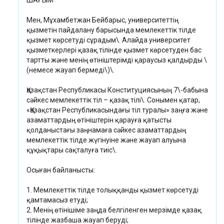
ШАҒЫМ
Мен, Мұхамбетжан Бейбарыс, университеттің
қызметін пайдалану барысында мемлекеттік тілде
қызмет көрсетуді сұрадым\. Алайда университет
қызметкерлері қазақ тілінде қызмет көрсетуден бас
тартты және менің өтініштерімді қараусыз қалдырды \
(немесе жауап бермеді\)\.
Қазақстан Республикасы Конституциясының 7\-бабына
сәйкес мемлекеттік тіл – қазақ тілі\. Сонымен қатар,
«Қазақстан Республикасындағы тіл туралы» заңға және
азаматтардың өтініштерін қарауға қатысты
қолданыстағы заңнамаға сәйкес азаматтардың
мемлекеттік тілде жүгінуіне және жауап алуына
құқықтары сақталуға тиіс\.
Осыған байланысты:
1. Мемлекеттік тілде толыққанды қызмет көрсетуді
қамтамасыз етуді;
2. Менің өтінішіме заңда белгіленген мерзімде қазақ
тілінде жазбаша жауап беруді;