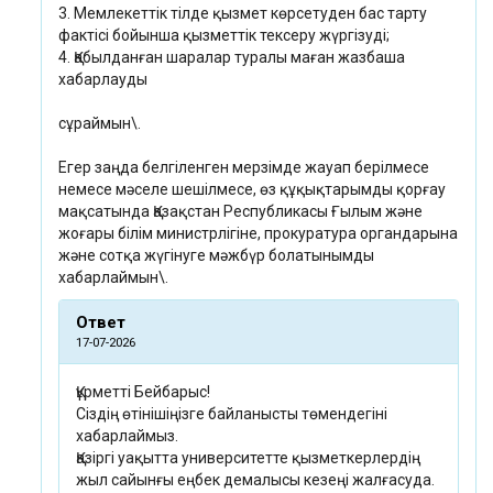
3. Мемлекеттік тілде қызмет көрсетуден бас тарту
фактісі бойынша қызметтік тексеру жүргізуді;
4. Қабылданған шаралар туралы маған жазбаша
хабарлауды
сұраймын\.
Егер заңда белгіленген мерзімде жауап берілмесе
немесе мәселе шешілмесе, өз құқықтарымды қорғау
мақсатында Қазақстан Республикасы Ғылым және
жоғары білім министрлігіне, прокуратура органдарына
және сотқа жүгінуге мәжбүр болатынымды
хабарлаймын\.
Ответ
17-07-2026
Құрметті Бейбарыс!
Сіздің өтінішіңізге байланысты төмендегіні
хабарлаймыз.
Қазіргі уақытта университетте қызметкерлердің
жыл сайынғы еңбек демалысы кезеңі жалғасуда.