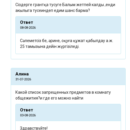
Сіздерге грантқа тусуге Балым жетпей калды ,енди
акылыга тусеиндеп едим шанс барма?
Ответ
08-08-2026
Сәлеметсіз бе, әрине, оқуға құжат қабылдау а.ж.
25 тамызына дейін жүргізіледі.
Алина
31-07-2026
Какой список запрещенных предметов в комнату
общежития?и где его можно найти
Ответ
03-08-2026
Здравствуйте!