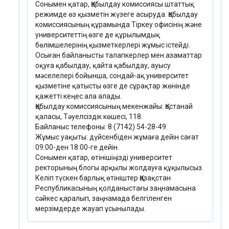
Сонымен қатар, Қабылдау комиссиясы штаттық
режимде өз қызметін жүзеге асыруда. Қабылдау
комиссиясының құрамында Тіркеу офисінің және
университеттің өзге де құрылымдық
бөлімшелерінің қызметкерлері жұмыс істейді.
Осыған байланысты талапкерлер мен азаматтар
оқуға қабылдау, қайта қабылдау, ауысу
мәселелері бойынша, сондай-ақ университет
қызметіне қатысты өзге де сұрақтар жөнінде
қажетті кеңес ала алады.
Қабылдау комиссиясының мекенжайы: Қостанай
қаласы, Тәуелсіздік көшесі, 118.
Байланыс телефоны: 8 (7142) 54-28-49.
Жұмыс уақыты: дүйсенбіден жұмаға дейін сағат
09:00-ден 18:00-ге дейін.
Сонымен қатар, өтінішіңізді университет
ректорының блогы арқылы жолдауға құқылысыз.
Келіп түскен барлық өтініштер Қазақстан
Республикасының қолданыстағы заңнамасына
сәйкес қаралып, заңнамада белгіленген
мерзімдерде жауап ұсынылады.