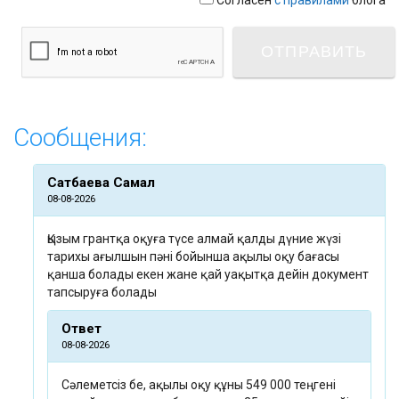
Согласен
с правилами
блога
Cообщения:
Сатбаева Самал
08-08-2026
Қызым грантқа оқуға түсе алмай қалды дүние жүзі
тарихы ағылшын пәні бойынша ақылы оқу бағасы
қанша болады екен жане қай уақытқа дейін документ
тапсыруға болады
Ответ
08-08-2026
Сәлеметсіз бе, ақылы оқу құны 549 000 теңгені