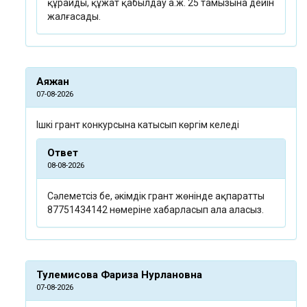
құрайды, құжат қабылдау а.ж. 25 тамызына дейін
жалғасады.
Аяжан
07-08-2026
Ішкі грант конкурсына катысып көргім келеді
Ответ
08-08-2026
Сәлеметсіз бе, әкімдік грант жөнінде ақпаратты
87751434142 нөмеріне хабарласып ала аласыз.
Тулемисова Фариза Нурлановна
07-08-2026