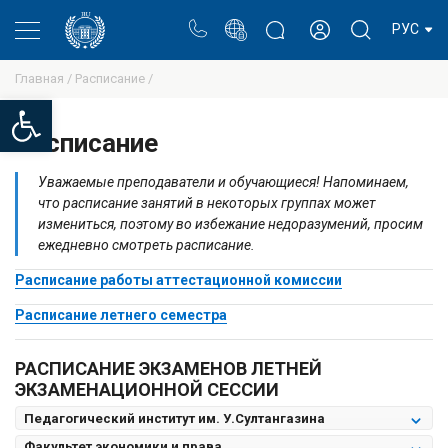
Портал
Блог ректора
Личный кабинет
РУС
Главная /
Расписание /
Open toolbar
Расписание
Уважаемые преподаватели и обучающиеся! Напоминаем,
что расписание занятий в некоторых группах может
измениться, поэтому во избежание недоразумений, просим
ежедневно смотреть расписание.
Расписание работы аттестационной комиссии
Расписание летнего семестра
РАСПИСАНИЕ ЭКЗАМЕНОВ ЛЕТНЕЙ
ЭКЗАМЕНАЦИОННОЙ СЕССИИ
Педагогический институт им. У.Султангазина
Факультет экономики и права