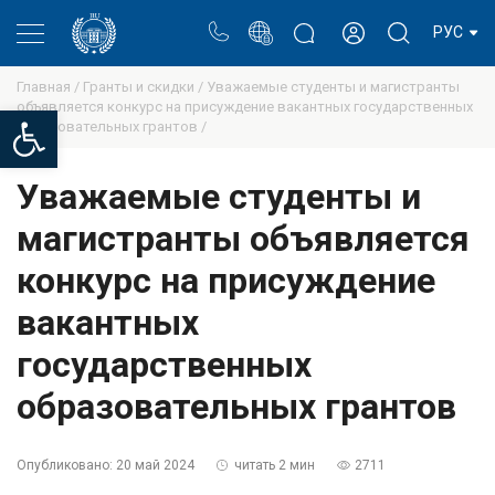
Портал
Блог ректора
Личный кабинет
РУС
Главная /
Гранты и скидки /
Уважаемые студенты и магистранты
объявляется конкурс на присуждение вакантных государственных
Open toolbar
образовательных грантов /
Уважаемые студенты и
магистранты объявляется
конкурс на присуждение
вакантных
государственных
образовательных грантов
Опубликовано:
20 май 2024
читать 2 мин
2711