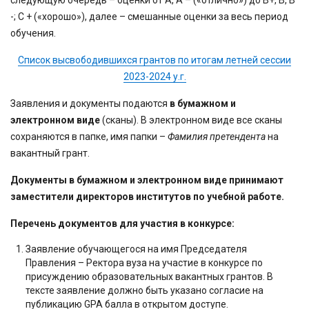
следующую очередь – оценки от А, А – («отлично») до В+, В, В
-; С + («хорошо»), далее – смешанные оценки за весь период
обучения.
Список высвободившихся грантов по итогам летней сессии
2023-2024 у.г.
Заявления и документы подаются
в бумажном и
электронном виде
(сканы). В электронном виде все сканы
сохраняются в папке, имя папки –
Фамилия претендента
на
вакантный грант.
Документы в бумажном и электронном виде
принимают
заместител
и директоров институтов по учебной работе
.
Перечень документов для участия в конкурсе:
Заявление обучающегося на имя Председателя
Правления – Ректора вуза на участие в конкурсе по
присуждению образовательных вакантных грантов. В
тексте заявление должно быть указано согласие на
публикацию GPA балла в открытом доступе.