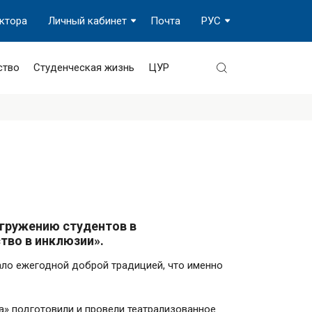
ектора
Личный кабинет
Почта
РУС
ство
Студенческая жизнь
ЦУР
огружению студентов в
тво в инклюзии».
ало ежегодной доброй традицией, что именно
а» подготовили и провели театрализованное