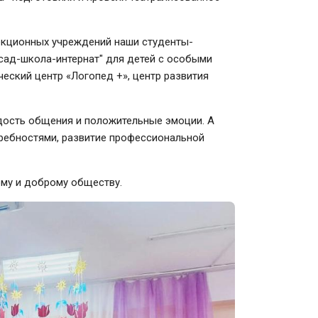
екционных учреждений наши студенты-
сад-школа-интернат" для детей с особыми
еский центр «Логопед +», центр развития
дость общения и положительные эмоции. А
ребностями, развитие профессиональной
ому и доброму обществу.