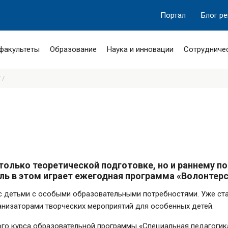
Портал
Блог р
 факультеты
Образование
Наука и инновации
Сотрудниче
 /
только теоретической подготовке, но и раннему п
ь в этом играет ежегодная программа «Волонтерс
с детьми с особыми образовательными потребностями. Уже ст
анизаторами творческих мероприятий для особенных детей.
ого курса образовательной программы «Специальная педагогик