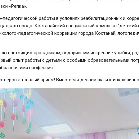
зки «Репка».
о-педагогической работы в условиях реабилитационных и корр
ощадках города: Костанайский специальный комплекс "детский 
холого-педагогической коррекции города Костанай, логопедич
тало настоящим праздником, подарившим искренние улыбки, ра
ервый опыт работы с детьми с особыми образовательными пот
ыбранная ими профессия.
ртнеров за теплый прием! Вместе мы делаем шаги к инклюзивн