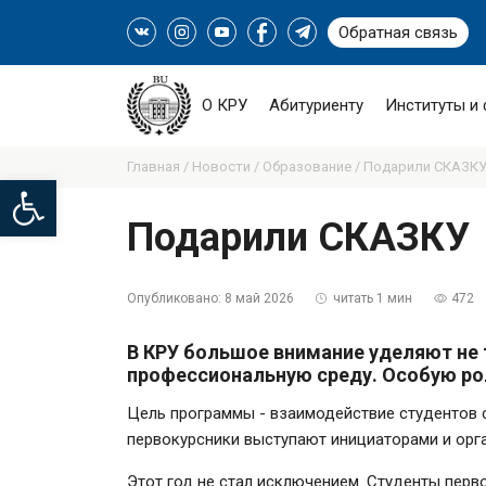
Обратная связь
О КРУ
Абитуриенту
Институты и
Главная /
Новости /
Образование /
Подарили СКАЗКУ
Open toolbar
Подарили СКАЗКУ
Опубликовано:
8 май 2026
читать 1 мин
472
В КРУ большое внимание уделяют не 
профессиональную среду. Особую рол
Цель программы - взаимодействие студентов 
первокурсники выступают инициаторами и орг
Этот год не стал исключением. Студенты перв