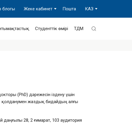
р блогы
Жеке кабинет
Пошта
КАЗ
нтымақтастық
Студенттік өмірі
ТДМ
торы (PhD) дәрежесін іздену үшін
ерін қолданумен жаздық бидайдың алғы
ай даңғылы 28, 2 ғимарат,
103 аудитория