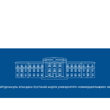
айтұрсынұлы атындағы Қостанай өңірлік университеті» коммерциялық емес ак