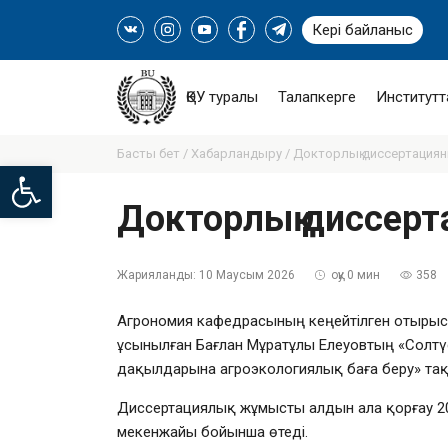
Кері байланыс
ҚӨУ туралы
Талапкерге
Институтт
Басты бет /
Хабарландыру /
Докторлық диссертацияны
Open toolbar
Докторлық диссерт
Жарияланды:
10 Маусым 2026
оқу 0 мин
358
Агрономия кафедрасының кеңейтілген отырыс
ұсынылған Бағлан Мұратұлы Елеуовтың «Солтүс
дақылдарына агроэкологиялық баға беру» та
Диссертациялық жұмысты алдын ала қорғау 2
мекенжайы бойынша өтеді.