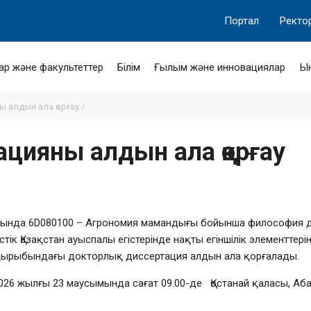
Портал
Ректо
ар және факультеттер
Білім
Ғылым және инновациялар
Ы
 алдын ала қорғау /
ацияны алдын ала қорғау
ында 6D080100 – Агрономия мамандығы бойынша философия док
тік Қазақстан ауыспалы егістерінде нақты егіншілік элементт
қырыбындағы докторлық диссертация алдын ала қорғалады.
026 жылғы 23 маусымында сағат
09.00-де
Қостанай қаласы, Аб