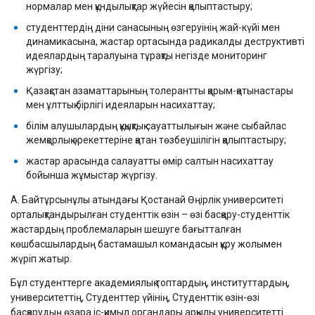
нормалар мен құндылықтар жүйесін қалыптастыру;
студенттердің діни санасының өзгеруінің жай-күйі мен
динамикасына, жастар ортасында радикалды деструктивті
идеялардың таралуына тұрақты негізде мониторинг
жүргізу;
Қазақстан азаматтарының толерантты қарым-қатынастары
мен ұлттық бірлігі идеяларын насихаттау;
білім алушылардың құқықтық сауаттылығын және сыбайлас
жемқорлық әрекеттеріне қатан төзбеушілігін қалыптастыру;
жастар арасында салауатты өмір салтын насихаттау
бойынша жұмыстар жүргізу.
А. Байтұрсынұлы атындағы Қостанай Өңірлік университеті
орталықтандырылған студенттік өзін – өзі басқару-студенттік
жастардың проблемаларын шешуге бағытталған
көшбасшылардың бастамашыл командасын құру жолымен
жүріп жатыр.
Бұл студенттерге академиялық топтардың, институттардың,
университеттің, Студенттер үйінің, Студенттік өзін-өзі
басқарудың өзара іс-қимыл органдары арқылы университетті