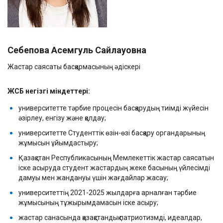
Себепова Асемгуль Сайлауовна
Жастар саясаты басқармасының әдіскері
ЖСБ негізгі міндеттері:
университетте тәрбие процесін басқарудың тиімді жүйесін
әзірлеу, енгізу және қолдау;
университетте Студенттік өзін-өзі басқару органдарының
жұмысын ұйымдастыру;
Қазақстан Республикасының Мемлекеттік жастар саясатын
іске асыруда студент жастардың жеке басының үйлесімді
дамуы мен жандануы үшін жағдайлар жасау;
университеттің 2021-2025 жылдарға арналған тәрбие
жұмысының тұжырымдамасын іске асыру;
жастар санасында қазақстандық патриотизмді, идеалдар,