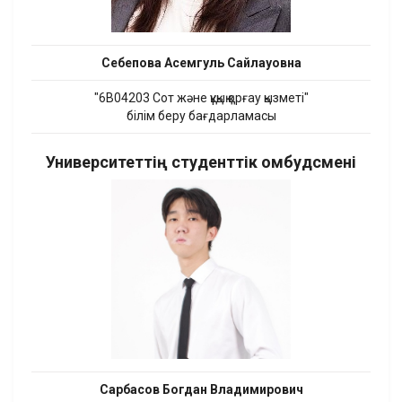
Себепова Асемгуль Сайлауовна
"6B04203 Сот және құқық қорғау қызметі"
білім беру бағдарламасы
Университеттің студенттік омбудсмені
Сарбасов Богдан Владимирович