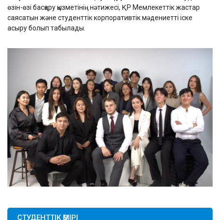
өзін-өзі басқару қызметінің нәтижесі, ҚР Мемлекеттік жастар
саясатын және студенттік корпоративтік мәдениетті іске
асыру болып табылады.
СТУДЕНТТІК ӨМІРІ