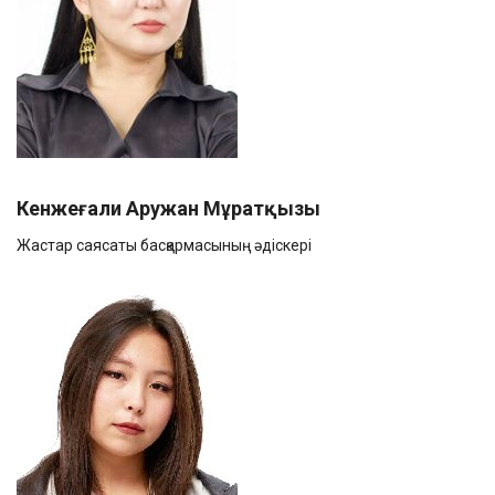
Кенжеғали Аружан Мұратқызы
Жастар саясаты басқармасының әдіскері