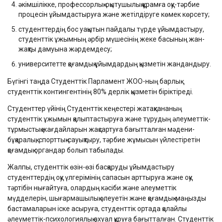
әкімшілікке, профессорлық-оқытушылық құрамға оқу-тәрбие
процесін ұйымдастыруға және жетілдіруге көмек көрсету;
студенттердің бос уақытын пайдалы түрде ұйымдастыру,
студенттік ұжымның әрбір мүшесінің жеке басының жан-
жақты дамуына жәрдемдесу;
университетте қоғамдық ұйымдардың қызметін жандандыру.
Бүгінгі таңда Студенттік Парламент ЖОО-ның барлық
студенттік контингентінің 80% дерлік қызметін біріктіреді.
Студенттер үйінің Студенттік кеңестері жатақхананың
студенттік ұжымын қалыптастыруға және тұрудың әлеуметтік-
тұрмыстық жағдайларын жақсартуға бағытталған мәдени-
бұқаралық, спорттық-сауықтыру, тәрбие жұмысын үйлестіретін
қоғамдық органдар болып табылады.
Жалпы, студенттік өзін-өзі басқаруды ұйымдастыру
студенттердің оқу үлгерімінің сапасын арттыруға және оқу
тәртібін нығайтуға, олардың кәсіби және әлеуметтік
мүдделерін, шығармашылық әлеуетін және қоғамдық-маңызды
бастамаларын іске асыруға, студенттік ортада қолайлы
әлеуметтік-психологиялық ахуал құруға бағытталған. Студенттік