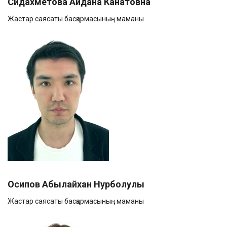
Сидахметова Айдана Канатовна
Жастар саясаты басқармасының маманы
Осипов Абылайхан Нурболулы
Жастар саясаты басқармасының маманы