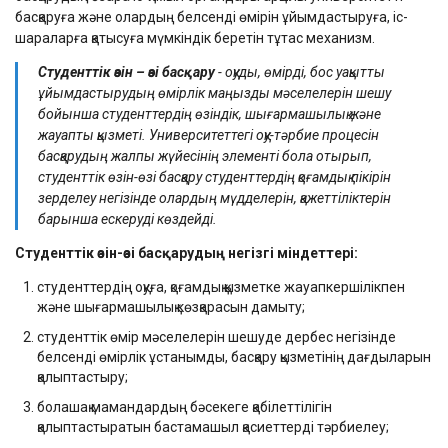
басқаруға және олардың белсенді өмірін ұйымдастыруға, іс-
шараларға қатысуға мүмкіндік беретін тұтас механизм.
Студенттік өзін – өзі басқару
- оқуды, өмірді, бос уақытты
ұйымдастырудың өмірлік маңызды мәселелерін шешу
бойынша студенттердің өзіндік, шығармашылық және
жауапты қызметі. Университеттегі оқу-тәрбие процесін
басқарудың жалпы жүйесінің элементі бола отырып,
студенттік өзін-өзі басқару студенттердің қоғамдық пікірін
зерделеу негізінде олардың мүдделерін, қажеттіліктерін
барынша ескеруді көздейді.
Студенттік өзін-өзі басқарудың негізгі міндеттері:
студенттердің оқуға, қоғамдық қызметке жауапкершілікпен
және шығармашылық көзқарасын дамыту;
студенттік өмір мәселелерін шешуде дербес негізінде
белсенді өмірлік ұстанымды, басқару қызметінің дағдыларын
қалыптастыру;
болашақ мамандардың бәсекеге қабілеттілігін
қалыптастыратын бастамашыл қасиеттерді тәрбиелеу;