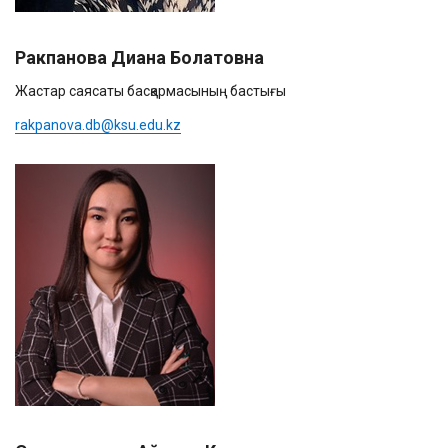
Ракпанова Диана Болатовна
Жастар саясаты басқармасының бастығы
rakpanova.db@ksu.edu.kz