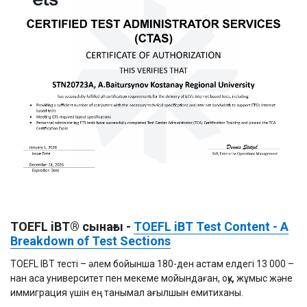
TOEFL iBT® сынағы -
TOEFL iBT Test Content - A
Breakdown of Test Sections
TOEFL IBT тесті – әлем бойынша 180-ден астам елдегі 13 000 –
нан аса университет пен мекеме мойындаған, оқу, жұмыс және
иммиграция үшін ең танымал ағылшын емитиханы.