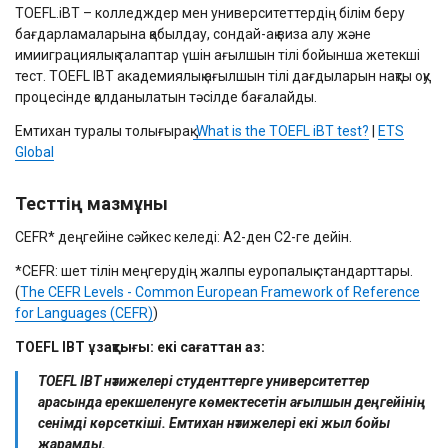
TOEFL.iBT – колледждер мен университеттердің білім беру
бағдарламаларына қабылдау, сондай-ақ виза алу және
имииграциялық талаптар үшін ағылшын тілі бойынша жетекші
тест. TOEFL IBT академиялық ағылшын тілі дағдыларын нақты оқу
процесінде қолданылатын тәсілде бағалайды.
Емтихан туралы толығырақ:
What is the TOEFL iBT test?
|
ETS
Global
Тесттің мазмұны
CEFR* деңгейіне сәйкес келеді: A2-ден C2-ге дейін.
*CEFR: шет тілін меңгерудің жалпы еуропалық стандарттары.
(
The CEFR Levels - Common European Framework of Reference
for Languages (CEFR)
)
TOEFL IBT ұзақтығы: екі сағаттан аз:
TOEFL IBT нәтижелері студенттерге университеттер
арасында ерекшеленуге көмектесетін ағылшын деңгейінің
сенімді көрсеткіші. Емтихан нәтижелері екі жыл бойы
жарамды.