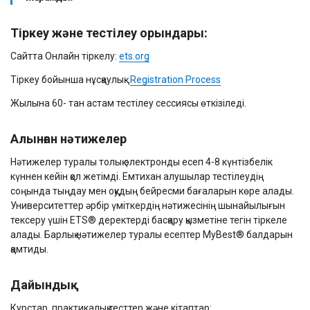
Тіркеу және тестілеу орындары:
Сайтта Онлайн тіркелу:
ets.org
Тіркеу бойынша нұсқаулық:
Registration Process
Жылына 60- тан астам тестілеу сессиясы өткізіледі.
Алынған нәтижелер
Нәтижелер туралы толық электронды есеп 4-8 күнтізбелік
күннен кейін қол жетімді. Емтихан алушылар тестілеудің
соңында тыңдау мен оқудың бейресми бағаларын көре алады.
Университеттер әрбір үміткердің нәтижесінің шынайылығын
тексеру үшін ETS® деректерді басқару қызметіне тегін тіркеле
алады. Барлық нәтижелер туралы есептер MyBest® балдарын
қамтиды.
Дайындық
Курстар, практикалық тесттер және кітаптар: