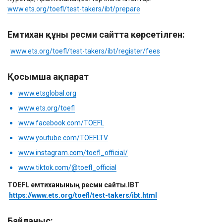
www.ets.org/toefl/test-takers/ibt/prepare
Емтихан құны ресми сайтта көрсетілген:
www.ets.org/toefl/test-takers/ibt/register/fees
Қосымша ақпарат
www.etsglobal.org
www.ets.org/toefl
www.facebook.com/TOEFL
www.youtube.com/TOEFLTV
www.instagram.com/toefl_official/
www.tiktok.com/@toefl_official
TOEFL емтиханының ресми сайты.IBT
https://www.ets.org/toefl/test-takers/ibt.html
Байланыс: