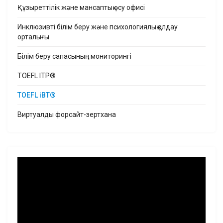
Құзыреттілік және мансаптық өсу офисі
Инклюзивті білім беру және психологиялық қолдау
орталығы
Білім беру сапасының мониторингі
TOEFL ITP®
TOEFL iBT®
Виртуалды форсайт-зертхана