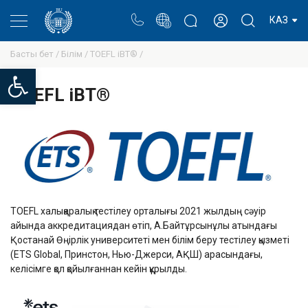
Портал
Ректор блогы
Жеке кабинет
КАЗ
Басты бет /
Білім /
TOEFL iBT® /
Open toolbar
TOEFL iBT®
TOEFL халықаралық тестілеу орталығы 2021 жылдың сәуір
айында аккредитациядан өтіп, А.Байтұрсынұлы атындағы
Қостанай Өңірлік университеті мен білім беру тестілеу қызметі
(ETS Global, Принстон, Нью-Джерси, АҚШ) арасындағы,
келісімге қол қойылғаннан кейін құрылды.