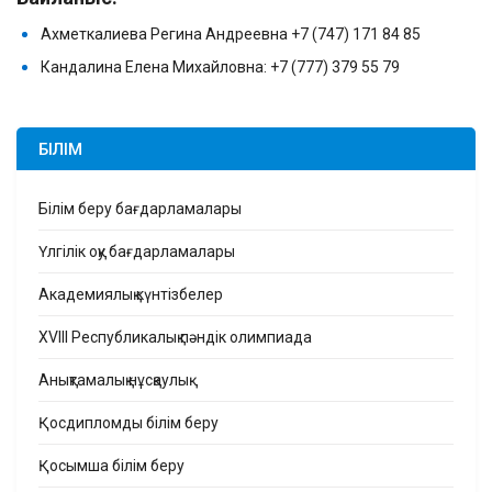
Ахметкалиева Регина Андреевна +7 (747) 171 84 85
Кандалина Елена Михайловна: +7 (777) 379 55 79
БІЛІМ
Білім беру бағдарламалары
Үлгілік оқу бағдарламалары
Академиялық күнтізбелер
XVIII Республикалық пәндік олимпиада
Анықтамалық нұсқаулық
Қосдипломды білім беру
Қосымша білім беру