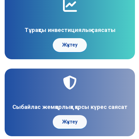
Тұрақты инвестициялық саясаты
Жүктеу
Сыбайлас жемқорлыққа қарсы күрес саясат
Жүктеу