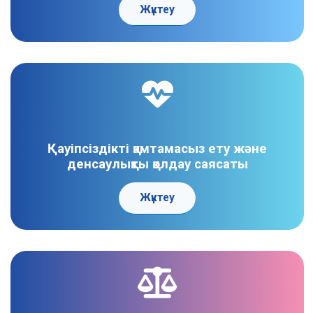
Жүктеу
Қауіпсіздікті қамтамасыз ету және
денсаулықты қолдау саясаты
Жүктеу