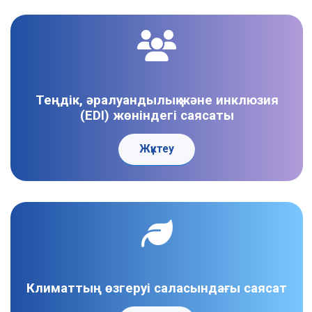
Теңдік, әралуандылық және инклюзия
(EDI) жөніндегі саясаты
Жүктеу
Климаттың өзгеруі саласындағы саясат