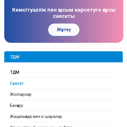
Кемсітушілік пен қысым көрсетуге қарсы
саясаты
Жүктеу
ТДМ
ТДМ
Саясат
Жоспарлар
Басқару
Жаңалықтар мен іс-шаралар