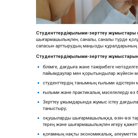
Студенттердің ғылыми-зерттеу жұмыстары
шығармашылықпен, саналы, саналы түрде қолд
сапасын арттырудың маңызды құралдарының б
Студенттердің ғылыми-зерттеу жұмыстарының
білімге, дағдыға және тәжірибеге негіздел
пайымдаулар мен қорытындылар жүйесін ме
студенттердің танымның ғылыми әдістерін м
ғылыми және практикалық мәселелерді өз 
Зерттеу ұжымдарында жұмыс істеу дағдыла
таныстыру;
оқушыларды шығармашылыққа, өзін-өзі тәрби
терең және шығармашылықпен игеру қажеттіл
қоғамның нақты экономикалық, әлеуметтік 