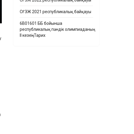
СҒЗЖ 2022 республикалық байқауы
СҒЗЖ 2021 республикалық байқауы
6B01601 ББ бойынша
республикалық пәндік олимпиаданың
ІІ кезеңі-Тарих
у
н