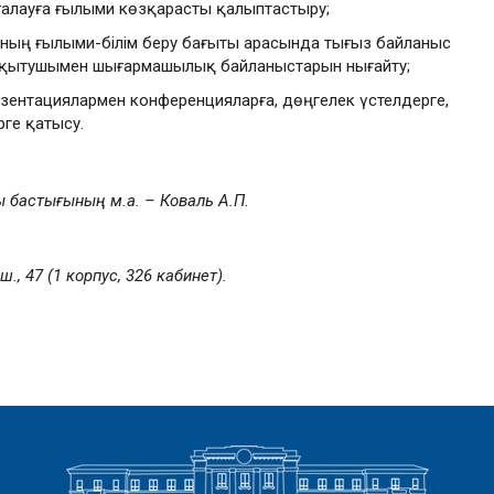
ғалауға ғылыми көзқарасты қалыптастыру;
ның ғылыми-білім беру бағыты арасында тығыз байланыс
 оқытушымен шығармашылық байланыстарын нығайту;
ентациялармен конференцияларға, дөңгелек үстелдерге,
рге қатысу.
бастығының м.а. – Коваль А.П.
., 47 (1 корпус, 326 кабинет).