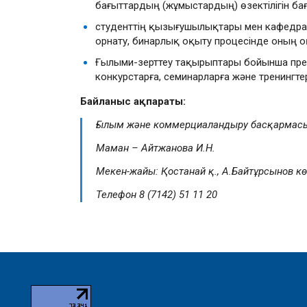
бағыттардың (жұмыстардың) өзектілігін ба
студенттің қызығушылықтары мен кафедра
орнату, бинарлық оқыту процесінде оның
Ғылыми-зерттеу тақырыптары бойынша през
конкурстарға, семинарларға және тренингте
Байланыс ақпараты:
Ғылым және коммерциаландыру басқармасы 
Маман – Айтжанова И.Н.
Мекен-жайы:
Қостанай қ., А.Байтұрсынов көш
Телефон 8 (7142) 51 11 20