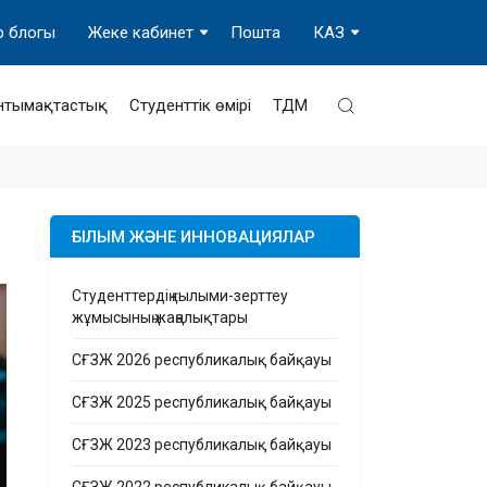
р блогы
Жеке кабинет
Пошта
КАЗ
нтымақтастық
Студенттік өмірі
ТДМ
ҒЫЛЫМ ЖӘНЕ ИННОВАЦИЯЛАР
Студенттердің ғылыми-зерттеу
жұмысының жаңалықтары
СҒЗЖ 2026 республикалық байқауы
СҒЗЖ 2025 республикалық байқауы
СҒЗЖ 2023 республикалық байқауы