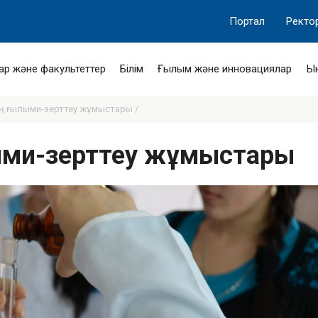
Портал
Ректо
ар және факультеттер
Білім
Ғылым және инновациялар
Ы
ң ғылыми-зерттеу жұмыстары /
лыми-зерттеу жұмыстары