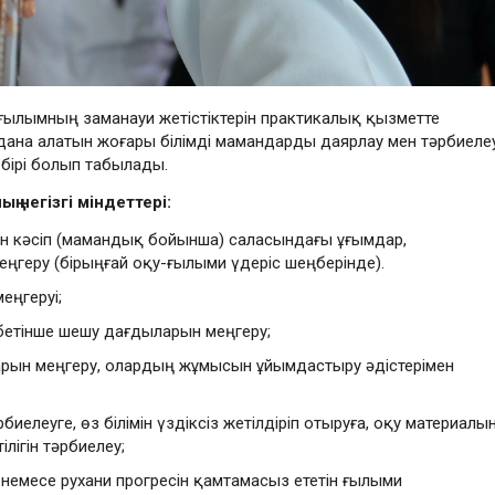
ғылымның заманауи жетістіктерін практикалық қызметте
ана алатын жоғары білімді мамандарды даярлау мен тәрбиеле
ірі болып табылады.
 негізгі міндеттері:
ген кәсіп (мамандық бойынша) саласындағы ұғымдар,
ңгеру (бірыңғай оқу-ғылыми үдеріс шеңберінде).
еңгеруі;
бетінше шешу дағдыларын меңгеру;
рын меңгеру, олардың жұмысын ұйымдастыру әдістерімен
елеуге, өз білімін үздіксіз жетілдіріп отыруға, оқу материалы
ігін тәрбиелеу;
немесе рухани прогресін қамтамасыз ететін ғылыми