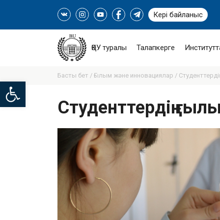
Кері байланыс
ҚӨУ туралы
Талапкерге
Институтт
Басты бет /
Ғылым және инновациялар /
Студенттерді
Open toolbar
Студенттердің ғы