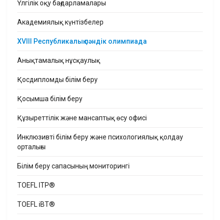
Үлгілік оқу бағдарламалары
Академиялық күнтізбелер
XVIII Республикалық пәндік олимпиада
Анықтамалық нұсқаулық
Қосдипломды білім беру
Қосымша білім беру
Құзыреттілік және мансаптық өсу офисі
Инклюзивті білім беру және психологиялық қолдау
орталығы
Білім беру сапасының мониторингі
TOEFL ITP®
TOEFL iBT®