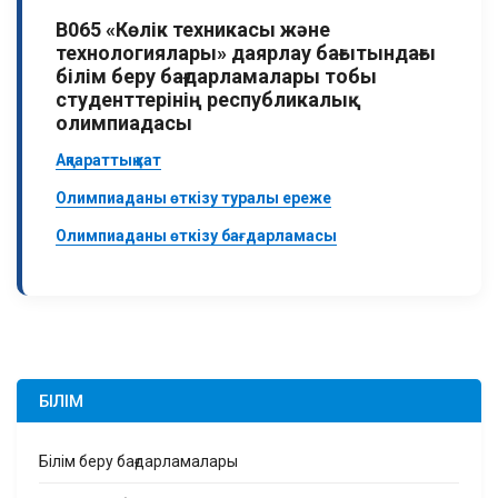
В065 «Көлік техникасы және
технологиялары» даярлау бағытындағы
білім беру бағдарламалары тобы
студенттерінің республикалық
олимпиадасы
Ақпараттық хат
Олимпиаданы өткізу туралы ереже
Олимпиаданы өткізу бағдарламасы
БІЛІМ
Білім беру бағдарламалары