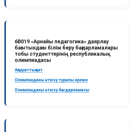
6В019 «Арнайы педагогика» даярлау
бағытындағы білім беру бағдарламалары
тобы студенттерінің республикалық
олимпиадасы
Ақпараттық хат
Олимпиаданы өткізу туралы ереже
Олимпиаданы өткізу бағдарламасы