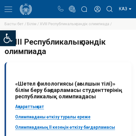
Портал
Ректор блогы
Жеке кабинет
КАЗ
Басты бет /
Білім /
XVIII Республикалық пәндік олимпиада /
Open toolbar
XVIII Республикалық пәндік
олимпиада
«Шетел филологиясы (ағылшын тілі)»
білім беру бағдарламасы студенттерінің
республикалық олимпиадасы
Ақпараттық хат
Олимпиаданы өткізу туралы ереже
Олимпиаданың II кезеңін өткізу бағдарламасы