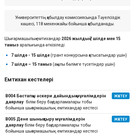
Университеттің қабылдау комиссиясында Тәуелсіздік
көшесі, 118 мекенжайы бойынша қабылданады.
Шығармашылық емтихандар
2026
жылдың 7 шілде мен 15
тамыз
аралығында өткізіледі:
7 шілде - 15 шілде
(грант конкурсына қатысатындар үшін)
7 шілде – 15 тамыз
(ақылы бөлімге түсетіндер үшін)
Емтихан кестелері
В004 Бастапқы әскери дайындық мұғалімдерін
ЖҮКТЕУ
даярлау
білім беру бағдарламалары тобы
бойынша шығармашылық емтихандар кестесі
В005 Дене шынықтыру мұғалімдерін
ЖҮКТЕУ
даярлау
білім беру бағдарламалары тобы
бойынша шығармашылық емтихандар кестесі