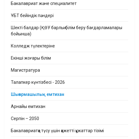
Бакалавриат және специалитет
ҰБТ бейіндік пәндері
Шекті балдар (ҚӨУ барлық білім беру бағдарламалары
бойынша)
Колледж түлектеріне
Екінші жоғары білім
Магистратура
Талапкер күнтізбесі - 2026
Шығармашылық емтихан
Арнайы емтихан
Серпін – 2050
Бакалавриатқа түсу үшін қажетті құжаттар тізімі