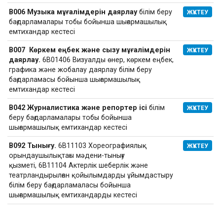
В006 Музыка мұғалімдерін даярлау
білім беру
ЖҮКТЕУ
бағдарламалары тобы бойынша шығармашылық
емтихандар кестесі
В007 Көркем еңбек және сызу мұғалімдерін
ЖҮКТЕУ
даярлау.
6B01406 Визуалды өнер, көркем еңбек,
графика және жобалау даярлау білім беру
бағдарламасы бойынша шығармашылық
емтихандар кестесі
В042 Журналистика және репортер ісі
білім
ЖҮКТЕУ
беру бағдарламалары тобы бойынша
шығармашылық емтихандар кестесі
В092 Тынығу.
6В11103 Хореографиялық
ЖҮКТЕУ
орындаушылықтағы мәдени-тынығу
қызметі, 6В11104 Актерлік шеберлік және
театрландырылған қойылымдарды ұйымдастыру
білім беру бағдарламаласы бойынша
шығармашылық емтихандарды кестесі