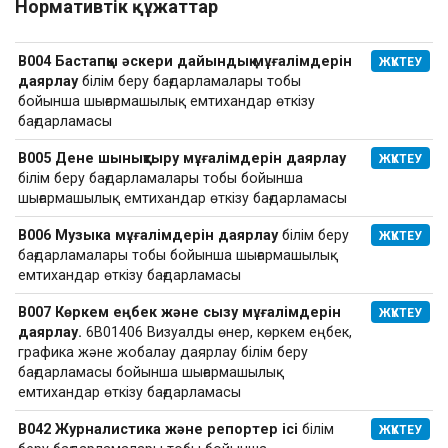
Нормативтік құжаттар
В004 Бастапқы әскери дайындық мұғалімдерін
ЖҮКТЕУ
даярлау
білім беру бағдарламалары тобы
бойынша шығармашылық емтихандар өткізу
бағдарламасы
В005 Дене шынықтыру мұғалімдерін даярлау
ЖҮКТЕУ
білім беру бағдарламалары тобы бойынша
шығармашылық емтихандар өткізу бағдарламасы
В006 Музыка мұғалімдерін даярлау
білім беру
ЖҮКТЕУ
бағдарламалары тобы бойынша шығармашылық
емтихандар өткізу бағдарламасы
В007 Көркем еңбек және сызу мұғалімдерін
ЖҮКТЕУ
даярлау.
6B01406 Визуалды өнер, көркем еңбек,
графика және жобалау даярлау білім беру
бағдарламасы бойынша шығармашылық
емтихандар өткізу бағдарламасы
В042 Журналистика және репортер ісі
білім
ЖҮКТЕУ