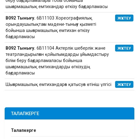
беру бағдарламалары тобы бойынша
шығармашылық емтихандар өткізу бағдарламасы
В092 Тынығу.
6В11103 Хореографиялық
ЖҮКТЕУ
орындаушылықтағы мәдени-тынығу қызметі
бойынша шығармашылық емтихан өткізу
бағдарламасы
В092 Тынығу.
6В11104 Актерлік шеберлік және
ЖҮКТЕУ
театрландырылған қойылымдарды ұйымдастыру
білім беру бағдарламаласы бойынша
шығармашылық емтихандарды өткізудің
бағдарламасы
Шығармашылық емтихандарға қатысуға өтініш үлгісі
ЖҮКТЕУ
ТАЛАПКЕРГЕ
Талапкерге