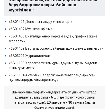
беру бағдарламалары бойынша
жүргізіледі:
«6В01401 Дене шынықтыру және спорт»
«6В01402 Музыкалық білім»
«6В01406 Визуалды өнер, көркем еңбек, графика және
жобалау»
«6В01409 Бастапқы әскері дайындық және дене шынықтыру»
«6В03201 Журналистика»
«6В11103 Хореографиялық орындаушылықтағы мәдени-
тынығу қызметі»
«6В11104 Актерлік шеберлік және театрландырылған
қойылымдарды ұйымдастыру».
Шығармашылық емтихандарға қатысу үшін өтініштерді
қабылдау
20 маусым -
6
шілде
(грант конкурсына
қатысатындар үшін),
20 маусым -
10
тамыз
(ақылы
бөлімге түсетіндер үшін).