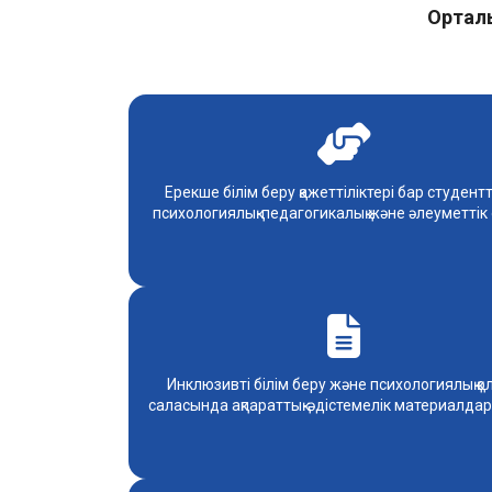
Ортал
Ерекше білім беру қажеттіліктері бар студент
психологиялық-педагогикалық және әлеуметтік 
Инклюзивті білім беру және психологиялық қо
саласында ақпараттық-әдістемелік материалда