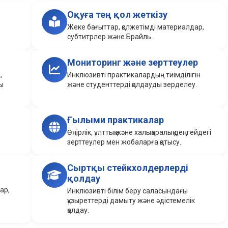
Оқуға тең қол жеткізу
Жеке бағыттар, қолжетімді материалдар,
субтитрлер және Брайль.
Мониторинг және зерттеулер
,
Инклюзивті практикалардың тиімділігін
ты
және студенттерді қолдауды зерделеу.
Ғылыми практикалар
Өңірлік, ұлттық және халықаралық деңгейдегі
зерттеулер мен жобаларға қатысу.
Сыртқы стейкхолдерлерді
қолдау
ар,
Инклюзивті білім беру саласындағы
құзыреттерді дамыту және әдістемелік
қолдау.