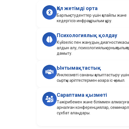
Қол жетімді орта
Барлық студенттер үшін қолайлы және
кедергісіз инфрақұрылым құру.
Психологиялық қолдау
Күйзеліс пен жанудың диагностикасы
алдын алу, психологиялық орнықтылық
дамыту.
Ынтымақтастық
Инклюзивті сананы қалыптастыру үшін
сыртқы әріптестермен өзара іс-қимыл.
Сараптама қызметі
Тәжірибемен және біліммен алмасуға
арналған конференциялар, семинарл
сұхбат алаңдары.