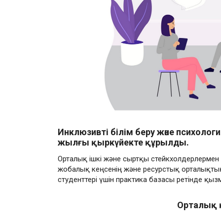
Инклюзивті білім беру және психолог
жылғы қыркүйекте құрылды.
Орталық ішкі және сыртқы стейкхолдерлермен 
жобалық кеңсенің және ресурстық орталықтың
студенттері үшін практика базасы ретінде қызм
Орталық 