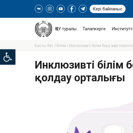
Кері байланыс
ҚӨУ туралы
Талапкерге
Институтт
Басты бет /
Білім /
Инклюзивті білім беру және психо
Open toolbar
Инклюзивті білім 
қолдау орталығы