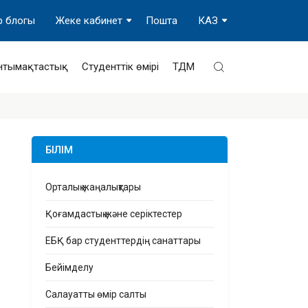
р блогы
Жеке кабинет
Пошта
КАЗ
нтымақтастық
Студенттік өмірі
ТДМ
БІЛІМ
Орталық жаңалықтары
Қоғамдастық және серіктестер
ЕБҚ бар студенттердің санаттары
Бейімделу
Салауатты өмір салты