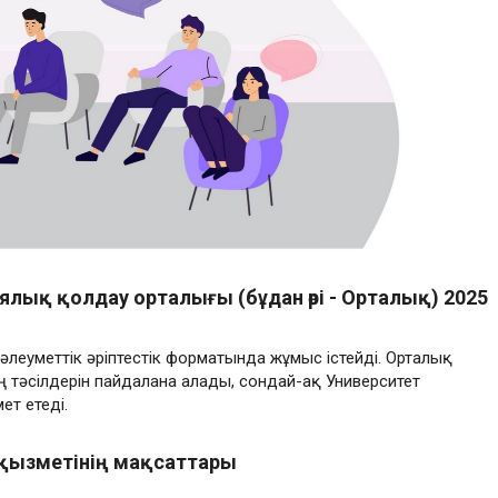
иялық қолдау орталығы (бұдан әрі - Орталық) 2025
әлеуметтік әріптестік форматында жұмыс істейді. Орталық
 тәсілдерін пайдалана алады, сондай-ақ Университет
ет етеді.
қызметінің мақсаттары