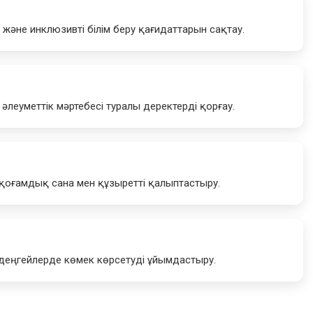
ру және инклюзивті білім беру қағидаттарын сақтау.
әлеуметтік мәртебесі туралы деректерді қорғау.
 қоғамдық сана мен құзыретті қалыптастыру.
қ деңгейлерде көмек көрсетуді ұйымдастыру.