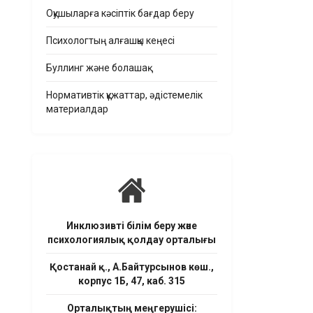
Оқушыларға кәсіптік бағдар беру
Психологтың алғашқы кеңесі
Буллинг және болашақ
Нормативтік құжаттар, әдістемелік
материалдар
Инклюзивті білім беру және
психологиялық қолдау орталығы
Қостанай қ., А.Байтурсынов көш.,
корпус 1Б, 47, каб. 315
Орталықтың меңгерушісі: