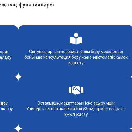
ықтың функциялары
терді
Оқытушыларға инклюзивті білім беру мәселелері
қолдау
бойынша консультация беру және әдістемелік көмек
көрсету
лдау
Орталықтың мақсаттарын іске асыру үшін
р жасау
Университетпен және сыртқы ұйымдармен өзара іс-
қимыл жасау