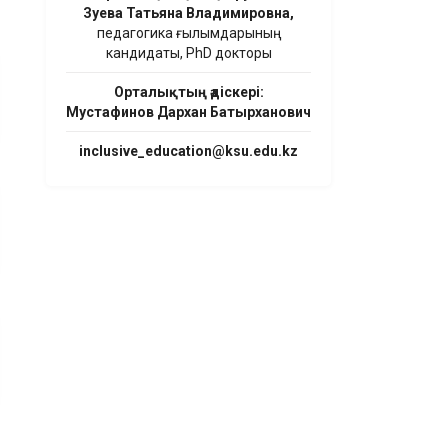
Зуева Татьяна Владимировна,
педагогика ғылымдарының
кандидаты, PhD докторы
Орталықтың әдіскері:
Мустафинов Дархан Батырханович
inclusive_education@ksu.edu.kz