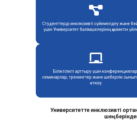
Студенттерді инклюзивті сүйемелдеу және бе
үшін Университет бөлімшелерінің қызметін үйл
Біліктілікті арттыру үшін конференциялар
семинарлар, тренингтер және шеберлік сыны
өткізу
Университетте инклюзивті орта
шеңберінде