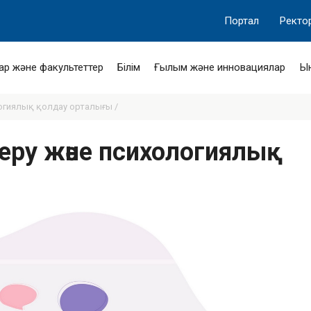
Портал
Ректо
ар және факультеттер
Білім
Ғылым және инновациялар
Ы
логиялық қолдау орталығы /
беру және психологиялық