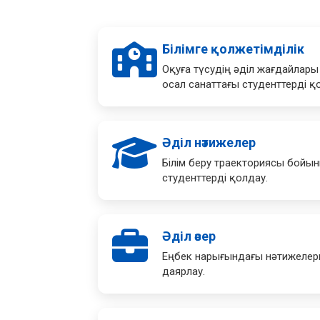
Білімге қолжетімділік
Оқуға түсудің әділ жағдайлары 
осал санаттағы студенттерді қ
Әділ нәтижелер
Білім беру траекториясы бойын
студенттерді қолдау.
Әділ әсер
Еңбек нарығындағы нәтижелерг
даярлау.