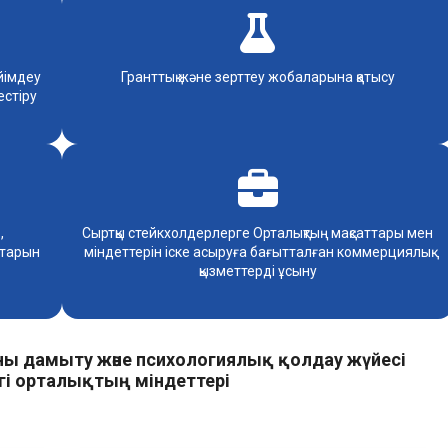
йімдеу
Гранттық және зерттеу жобаларына қатысу
естіру
,
Сыртқы стейкхолдерлерге Орталықтың мақсаттары мен
птарын
міндеттерін іске асыруға бағытталған коммерциялық
қызметтерді ұсыну
ны дамыту және психологиялық қолдау жүйесі
гі орталықтың міндеттері