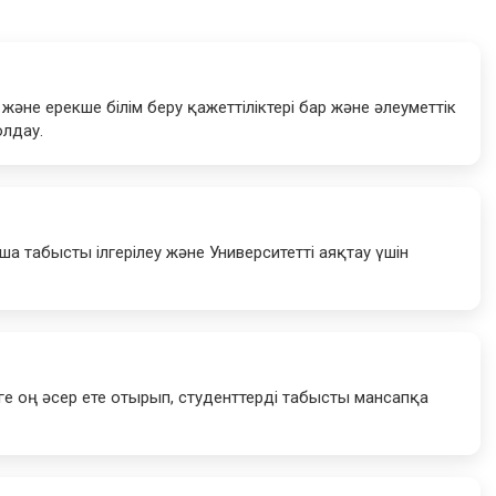
және ерекше білім беру қажеттіліктері бар және әлеуметтік
олдау.
ша табысты ілгерілеу және Университетті аяқтау үшін
е оң әсер ете отырып, студенттерді табысты мансапқа