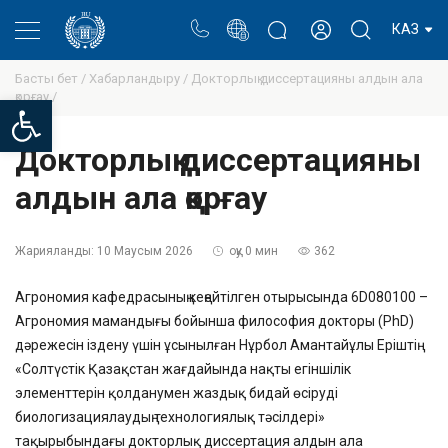
Портал
Ректор блогы
Жеке кабинет
КАЗ
Басты бет /
Хабарландыру /
Докторлық диссертацияны алдын ала
қорғау /
Open toolbar
Докторлық диссертацияны
алдын ала қорғау
Жарияланды:
10 Маусым 2026
оқу 0 мин
362
Агрономия кафедрасының кеңейтілген отырысында 6D080100 –
Агрономия мамандығы бойынша философия докторы (PhD)
дәрежесін іздену үшін ұсынылған Нұрбол Амантайұлы Еріштің
«Солтүстік Қазақстан жағдайында нақты егіншілік
элементтерін қолданумен жаздық бидай өсіруді
биологизациялаудың технологиялық тәсілдері»
тақырыбындағы докторлық диссертация алдын ала