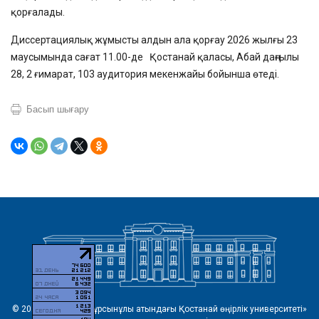
қорғалады.
Диссертациялық жұмысты алдын ала қорғау 2026 жылғы 23
маусымында сағат
11.00-де
Қостанай қаласы, Абай даңғылы
28, 2 ғимарат,
103 аудитория мекенжайы бойынша өтеді.
Басып шығару
© 2026 «Ахмет Байтұрсынұлы атындағы Қостанай өңірлік университеті»