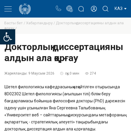
Портал
Ректор блогы
Жеке кабинет
КАЗ
Басты бет /
Хабарландыру /
Докторлық диссертацияны алдын ала
қорғау /
Open toolbar
Докторлық диссертацияны
алдын ала қорғау
Жарияланды:
9 Маусым 2026
оқу 0 мин
274
Шетел филологиясы кафедрасының кеңейтілген отырысында
8D02302 Шетел филологиясы (ағылшын тілі) білім беру
бағдарламасы бойынша философия докторы (PhD) дәрежесін
іздену үшін ұсынылған Яна Сергеевна Талыбованың
«Университет веб – сайттарының дискурсындағы метафораның
ақпараттық - стратегиялық әлеуеті» тақырыбындағы
докторлық диссертация алдын ала қорғалады.