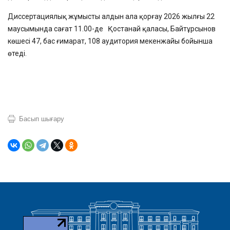
Диссертациялық жұмысты алдын ала қорғау 2026 жылғы 22
маусымында сағат
11.00-де
Қостанай қаласы, Байтұрсынов
көшесі 47, бас ғимарат,
108 аудитория мекенжайы бойынша
өтеді.
Басып шығару