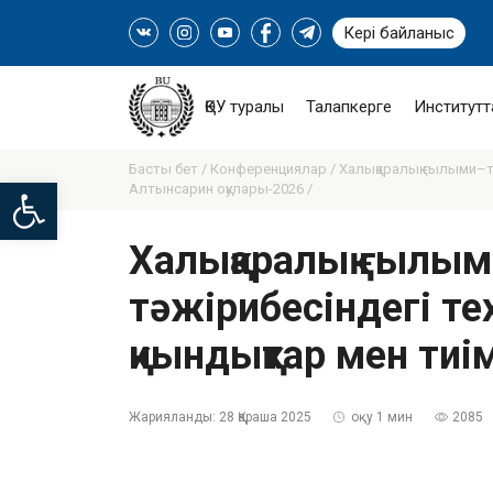
Кері байланыс
ҚӨУ туралы
Талапкерге
Институтт
Басты бет /
Конференциялар /
Халықаралық ғылыми–тә
Open toolbar
Алтынсарин оқулары-2026 /
Халықаралық ғылым
тәжірибесіндегі т
қиындықтар мен ти
Жарияланды:
28 Қараша 2025
оқу 1 мин
2085