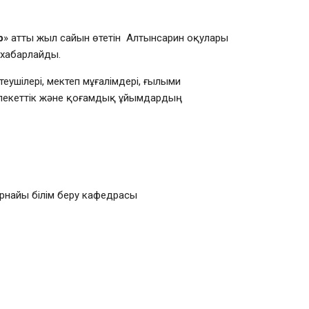
р
» атты жыл сайын өтетін Алтынсарин оқулары
 хабарлайды.
шілері, мектеп мұғалімдері, ғылыми
мемлекеттік және қоғамдық ұйымдардың
рнайы білім беру кафедрасы