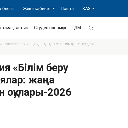
р блогы
Жеке кабинет
Пошта
КАЗ
нтымақтастық
Студенттік өмірі
ТДМ
 инновациялар: жаңа қиындықтар мен тиімді шешімдер»
я «Білім беру
иялар: жаңа
н оқулары-2026