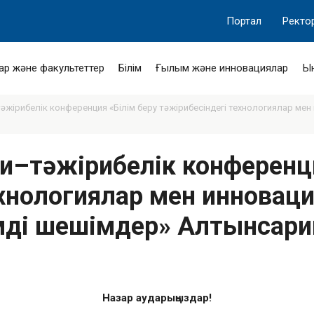
Портал
Ректо
ар және факультеттер
Білім
Ғылым және инновациялар
Ы
жірибелік конференция «Білім беру тәжірибесіндегі технологиялар мен
и–тәжірибелік конференци
ехнологиялар мен инновац
імді шешімдер» Алтынсари
Назар аударыңыздар!