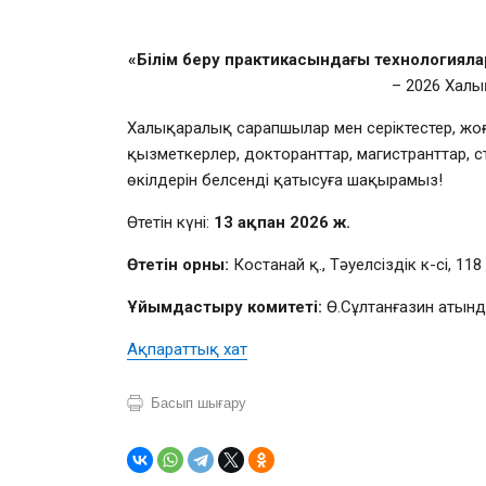
«Білім беру практикасындағы технологияла
– 2026 Халы
Халықаралық сарапшылар мен серіктестер, жо
қызметкерлер, докторанттар, магистранттар, с
өкілдерін белсенді қатысуға шақырамыз!
Өтетін күні:
13 ақпан 2026 ж.
Өтетін орны:
Костанай қ., Тәуелсіздік к-сі, 118
Ұйымдастыру комитеті:
Ө.Сұлтанғазин атынд
Ақпараттық хат
Басып шығару