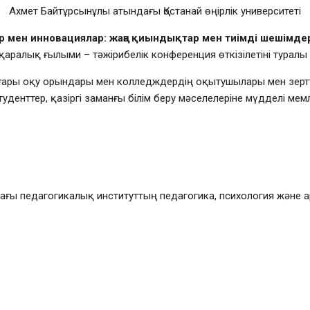
Ахмет Байтұрсынұлы атындағы Қостанай өңірлік университеті
р мен инновациялар: жаңа қиындықтар мен тиімді шешімде
қаралық ғылыми – тәжірибелік конференция өткізілетіні туралы
ғары оқу орындары мен колледждердің оқытушылары мен зерттеу
туденттер, қазіргі заманғы білім беру мәселелеріне мүдделі 
ағы педагогикалық институттың педагогика, психология және а