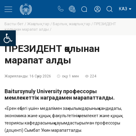
Портал
Ректор блогы
Жеке кабинет
КАЗ
Басты бет /
Жаңалықтар /
Барлық жаңалықтар /
ПРЕЗИДЕНТ
қолынан марапат алды /
Open toolbar
ПРЕЗИДЕНТ қолынан
марапат алды
Жарияланды:
16 Сәуір 2026
оқу 1 мин
224
Baitursynuly University профессоры
мемлекеттік наградамен марапатталды.
«Ерен еңбегі үшін» медалімен заң ғылымдарының кандидаты,
экономика және құқық факультетінің мемлекет және құқық
теориясы кафедрасының қауымдастырылған профессоры
(доценті) Сымбат Укин марапатталды.