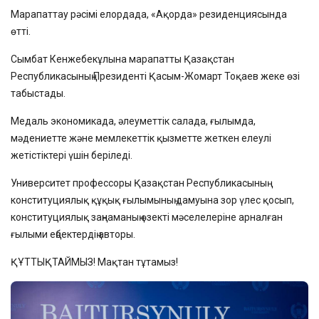
Марапаттау рәсімі елордада, «Ақорда» резиденциясында
өтті.
Сымбат Кенжебекұлына марапатты Қазақстан
Республикасының Президенті Қасым-Жомарт Тоқаев жеке өзі
табыстады.
Медаль экономикада, әлеуметтік салада, ғылымда,
мәдениетте және мемлекеттік қызметте жеткен елеулі
жетістіктері үшін беріледі.
Университет профессоры Қазақстан Республикасының
конституциялық құқық ғылымының дамуына зор үлес қосып,
конституциялық заңнаманың өзекті мәселелеріне арналған
ғылыми еңбектердің авторы.
ҚҰТТЫҚТАЙМЫЗ! Мақтан тұтамыз!