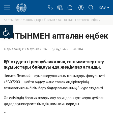
Портал
Ректор блогы
Жеке кабинет
КАЗ
Басты бет /
Жаңалықтар /
Ғылым /
АЛТЫНМЕН апталған еңбек /
Open toolbar
АЛТЫНМЕН апталған еңбек
Жарияланды:
9 Маусым 2026
оқу 1 мин
184
ҚӨУ студенті республикалық ғылыми-зерттеу
жұмыстары байқауында жеңімпаз атанды.
Никита Ленский – ауыл шаруашылығы ғылымдары факультеті,
«6B07203 – Қайта өңдеу және тамақ өндірістерінің
технологиясы» білім беру бағдарламасының 3-курс студенті.
Ол еліміздің барлық жоғары оқу орындары қатысқан дүбірлі
додада университетіміздің намысын қорғады.