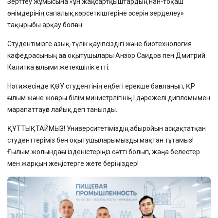
Зерттеу жұмысына «ұн жақсартқыштардың нан-тоқаш
өнімдерінің сапалық көрсеткіштеріне әсерін зерделеу»
тақырыбы арқау болған.
Студентімізге азық-түлік қауіпсіздігі және биотехнология
кафедрасының аға оқытушылары Анзор Саидов пен Дмитрий
Калитка ғылыми жетекшілік етті.
Нәтижесінде ҚӨУ студентінің еңбегі ерекше бағаланып, ҚР
ғылым және жоғары білім министрлігінің І дәрежелі дипломымен
марапаттауға лайық деп танылды.
ҚҰТТЫҚТАЙМЫЗ! Университетіміздің абыройын асқақтатқан
студенттеріміз бен оқытушыларымызды мақтан тұтамыз!
Ғылым жолындағы ізденістеріңіз сәтті болып, жаңа белестер
мен жарқын жеңістерге жете беріңіздер!