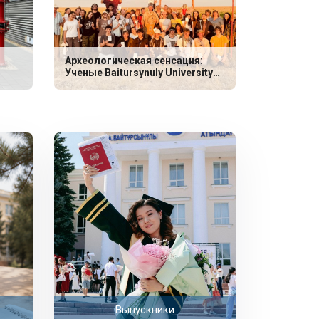
Археологическая сенсация:
Ученые Baitursynuly University
обнаружили уникальные
захоронения эпохи неолита
Выпускники