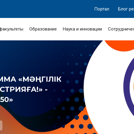
Портал
Блог р
 факультеты
Образование
Наука и инновации
Сотрудниче
МА «МӘҢГІЛІК
ТРИЯҒА!» -
50»