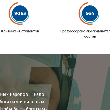
9063
564
Kонтингент студентов
Профессорско-преподавате
состав
ьных народов – надо
 богатым и сильным.
 Чтобы быть богатым -