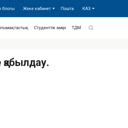
р блогы
Жеке кабинет
Пошта
КАЗ
нтымақтастық
Студенттік өмірі
ТДМ
 қабылдау.