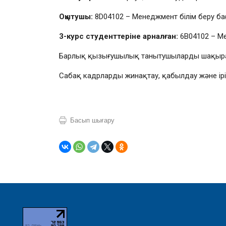
Оқытушы:
8D04102 – Менеджмент білім беру б
3-курс студенттеріне арналған:
6В04102 – М
Барлық қызығушылық танытушыларды шақыр
Сабақ кадрларды жинақтау, қабылдау және ірік
Басып шығару