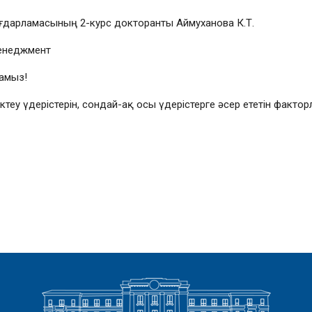
ағдарламасының 2-курс докторанты Аймуханова К.Т.
енеджмент
амыз!
теу үдерістерін, сондай-ақ осы үдерістерге әсер ететін фактор