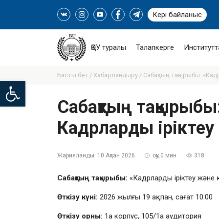
Кері байланыс
ҚӨУ туралы
Талапкерге
Институтт
Басты бет /
Хабарландыру /
Сабақтың тақырыбы: «Кадр
Open toolbar
Сабақтың тақырыбы:
Кадрларды іріктеу 
Жарияланды:
10 Ақпан 2026
оқу 0 мин
318
Сабақтың тақырыбы:
«Кадрларды іріктеу және 
Өткізу күні:
2026 жылғы 19 ақпан, сағат 10:00
Өткізу орны:
1а корпус, 105/1а аудитория