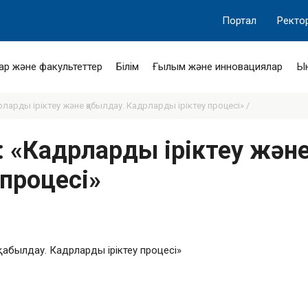
Портал
Ректо
ар және факультеттер
Білім
Ғылым және инновациялар
Ы
ларды іріктеу және қабылдау. Кадрларды іріктеу процесі» /
 «Кадрларды іріктеу және
процесі»
қабылдау. Кадрларды іріктеу процесі»