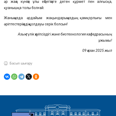
әр жаңа күніңіз ұлы еңбегіңізге деген құрмет пен алғысқа,
қуанышқа толы болғай.
Жаныңызда әрдайым жақындарыңыздың қамқорлығы мен
әріптестеріңіздің қолдауы серік болсын!
Азық-түлік қауіпсіздігі және биотехнология кафедрасының
ұжымы!
09 қазан 2025 жыл
Басып шығару