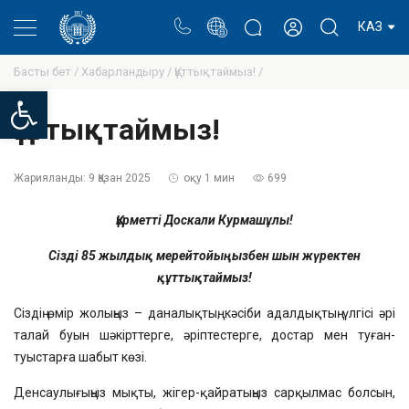
Портал
Ректор блогы
Жеке кабинет
КАЗ
Басты бет /
Хабарландыру /
Құттықтаймыз! /
Open toolbar
Құттықтаймыз!
Жарияланды:
9 Қазан 2025
оқу 1 мин
699
Құрметті
Доскали Курмаш
ұлы
!
Сізді 85 жылдық мерейтойыңызбен шын жүректен
құттықтаймыз!
Сіздің өмір жолыңыз – даналықтың, кәсіби адалдықтың үлгісі әрі
талай буын шәкірттерге, әріптестерге, достар мен туған-
туыстарға шабыт көзі.
Денсаулығыңыз мықты, жігер-қайратыңыз сарқылмас болсын,