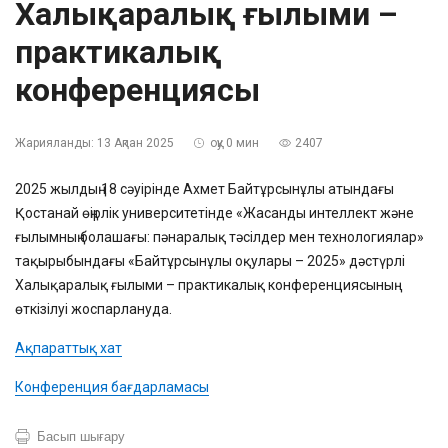
Халықаралық ғылыми –
практикалық
конференциясы
Жарияланды:
13 Ақпан 2025
оқу 0 мин
2407
2025 жылдың 18 сәуірінде Ахмет Байтұрсынұлы атындағы
Қостанай өңірлік университетінде «Жасанды интеллект және
ғылымның болашағы: пәнаралық тәсілдер мен технологиялар»
тақырыбындағы «Байтұрсынұлы оқулары – 2025» дәстүрлі
Халықаралық ғылыми – практикалық конференциясының
өткізілуі жоспарлануда.
Ақпараттық хат
Конференция бағдарламасы
Басып шығару