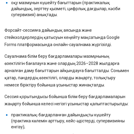
оқу мазмұнын күшейту бағыттарын (практикалық
дайындық, зерттеу қызметі, цифрлық дағдылар, кәсіби
супервизия) анықтады.
Форсайт-сессияға дайындық аясында және
стейкхолдерлердің қатысуын кеңейту мақсатында Google
Forms платформасында онлайн-сауалнама жүргізілді.
Сауалнама білім беру бағдарламалары мазмұнының
өзектілігін бағалауға және олардың 2026–2028 жылдарға
арналған даму бағыттарын айқындауға бағытталды. Сонымен
қатар, пәндердің өзектілігі, оларды жаңарту, толықтыру
немесе біріктіру бойынша ұсыныстар жинақталды.
Сессия қорытындысы бойынша білім беру бағдарламаларын
жаңарту бойынша келесі негізгі ұсыныстар қалыптастырылды:
практикалық-бағдарланған дайындықты күшейту
(практика көлемін арттыру, кейс-әдістерді, супервизияны
енгізу);