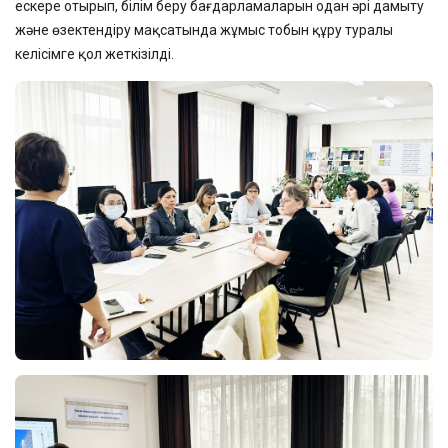
ескере отырып, білім беру бағдарламаларын одан әрі дамыту
және өзектендіру мақсатында жұмыс тобын құру туралы
келісімге қол жеткізілді.