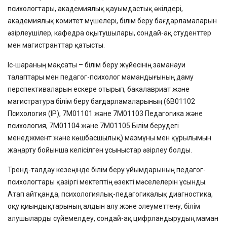
психологтары, академиялық қауымдастық өкілдері,
академиялық комитет мүшелері, білім беру бағдарламаларын
әзірлеушілер, кафедра оқытушылары, сондай-ақ студенттер
мен магистранттар қатысты.
Іс-шараның мақсаты – білім беру жүйесінің заманауи
талаптары мен педагог-психолог мамандығының даму
перспективаларын ескере отырып, бакалавриат және
магистратура білім беру бағдарламаларының (6В01102
Психология (IP), 7М01101 және 7М01103 Педагогика және
психология, 7М01104 және 7М01105 Білім берудегі
менеджмент және көшбасшылық) мазмұны мен құрылымын
жаңарту бойынша келісілген ұсыныстар әзірлеу болды.
Тренд-талдау кезеңінде білім беру ұйымдарының педагог-
психологтары қазіргі мектептің өзекті мәселелерін ұсынды.
Атап айтқанда, психологиялық-педагогикалық диагностика,
оқу қиындықтарының алдын алу және әлеуметтену, білім
алушыларды сүйемелдеу, сондай-ақ цифрландырудың маман