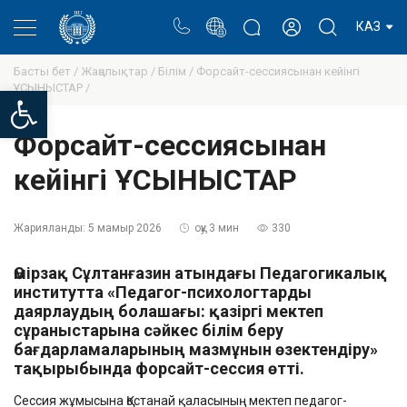
Портал
Ректор блогы
Жеке кабинет
КАЗ
Басты бет /
Жаңалықтар /
Білім /
Форсайт-сессиясынан кейінгі
ҰСЫНЫСТАР /
Open toolbar
Форсайт-сессиясынан
кейінгі ҰСЫНЫСТАР
Жарияланды:
5 мамыр 2026
оқу 3 мин
330
Өмірзақ Сұлтанғазин атындағы Педагогикалық
институтта «Педагог-психологтарды
даярлаудың болашағы: қазіргі мектеп
сұраныстарына сәйкес білім беру
бағдарламаларының мазмұнын өзектендіру»
тақырыбында форсайт-сессия өтті.
Сессия жұмысына Қостанай қаласының мектеп педагог-