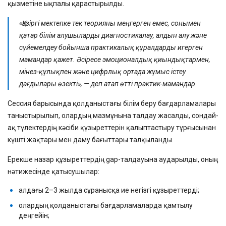
қызметіне ықпалы қарастырылды.
«Қазіргі мектепке тек теорияны меңгерген емес, сонымен
қатар білім алушыларды диагностикалау, алдын алу және
сүйемелдеу бойынша практикалық құралдарды игерген
мамандар қажет. Әсіресе эмоционалдық қиындықтармен,
мінез-құлықпен және цифрлық ортада жұмыс істеу
дағдылары өзекті», — деп атап өтті практик-мамандар.
Сессия барысында қолданыстағы білім беру бағдарламалары
таныстырылып, олардың мазмұнына талдау жасалды, сондай-
ақ түлектердің кәсіби құзыреттерін қалыптастыру тұрғысынан
күшті жақтары мен даму бағыттары талқыланды.
Ерекше назар құзыреттердің gap-талдауына аударылды, оның
нәтижесінде қатысушылар:
алдағы 2–3 жылда сұранысқа ие негізгі құзыреттерді;
олардың қолданыстағы бағдарламаларда қамтылу
деңгейін;