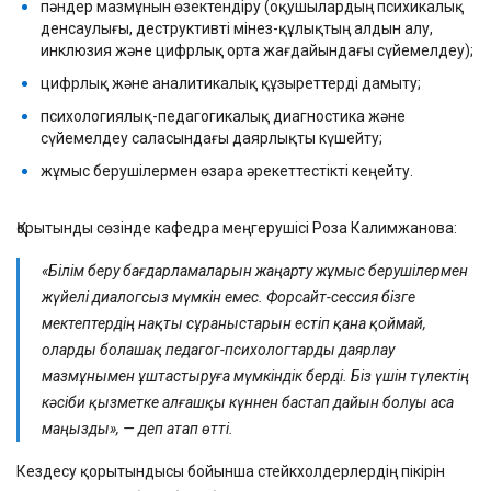
пәндер мазмұнын өзектендіру (оқушылардың психикалық
денсаулығы, деструктивті мінез-құлықтың алдын алу,
инклюзия және цифрлық орта жағдайындағы сүйемелдеу);
цифрлық және аналитикалық құзыреттерді дамыту;
психологиялық-педагогикалық диагностика және
сүйемелдеу саласындағы даярлықты күшейту;
жұмыс берушілермен өзара әрекеттестікті кеңейту.
Қорытынды сөзінде кафедра меңгерушісі Роза Калимжанова:
«Білім беру бағдарламаларын жаңарту жұмыс берушілермен
жүйелі диалогсыз мүмкін емес. Форсайт-сессия бізге
мектептердің нақты сұраныстарын естіп қана қоймай,
оларды болашақ педагог-психологтарды даярлау
мазмұнымен ұштастыруға мүмкіндік берді. Біз үшін түлектің
кәсіби қызметке алғашқы күннен бастап дайын болуы аса
маңызды», — деп атап өтті.
Кездесу қорытындысы бойынша стейкхолдерлердің пікірін