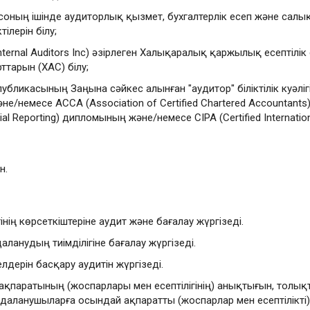
 соның ішінде аудиторлық қызмет, бухгалтерлік есеп және салы
лерін білу;
 Internal Auditors Inc) әзірлеген Халықаралық қаржылық есептіл
тарын (ХAС) білу;
ликасының Заңына сәйкес алынған "аудитор" біліктілік куәлігінің
е/немесе АССА (Association of Certified Chartered Accountants
ancial Reporting) дипломының және/немесе CIPA (Certified Internat
н.
ң көрсеткіштеріне аудит және бағалау жүргізеді.
анудың тиімділігіне бағалау жүргізеді.
лдерін басқару аудитін жүргізеді.
, ақпаратының (жоспарлары мен есептілігінің) анықтығын, толықты
даланушыларға осындай ақпаратты (жоспарлар мен есептілікті) 