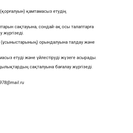
н (қорғалуын) қамтамасыз етудің
птарын сақтауына, сондай-ақ осы талаптарға
 жүргізеді.
ың (ұсыныстарының) орындалуына талдау және
асыз етуді және үйлестіруді жүзеге асырады.
ұндылықтардың сақталуына бағалау жүргізеді.
978@mail.ru