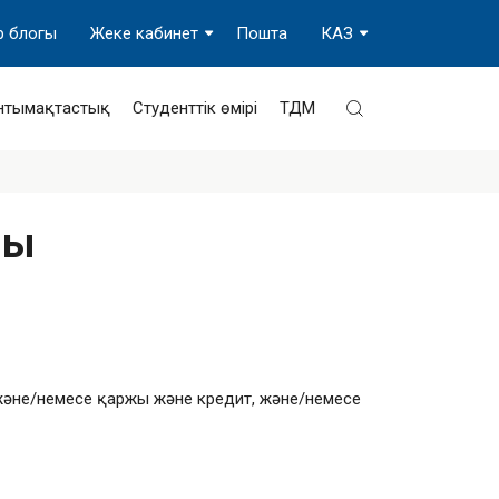
р блогы
Жеке кабинет
Пошта
КАЗ
нтымақтастық
Студенттік өмірі
ТДМ
мы
және/немесе қаржы және кредит, және/немесе