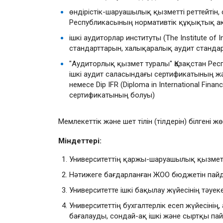
өндірістік-шаруашылық қызметті реттейтін,
Республикасының нормативтік құқықтық акті
ішкі аудиторлар институты (The Institute of
стандарттарын, халықаралық аудит стандарт
"Аудиторлық қызмет туралы" Қазақстан Респуб
ішкі аудит саласындағы сертификатының жән
немесе Dip IFR (Diploma in International Fin
сертификатының болуы)
Мемлекеттік және шет тілін (тілдерін) білгені жө
Міндеттері:
Университеттің қаржы-шаруашылық қызметіні
Нәтижеге бағдарланған ЖОО бюджетін пайдал
Университетте ішкі бақылау жүйесінің тәуеке
Университеттің бухгалтерлік есеп жүйесінің
бағалауды, сондай-ақ ішкі және сыртқы пай