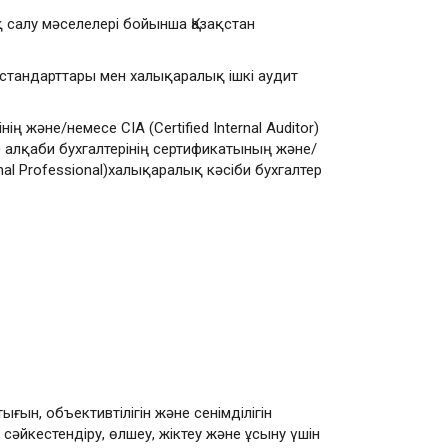
қ салу мәселелері бойынша Қазақстан
ік стандарттары мен халықаралық ішкі аудит
 және/немесе CIA (Certified Internal Auditor)
) алқаби бухгалтерінің сертификатының және/
ional Professional)халықаралық кәсіби бухгалтер
ғын, объективтілігін және сенімділігін
сәйкестендіру, өлшеу, жіктеу және ұсыну үшін