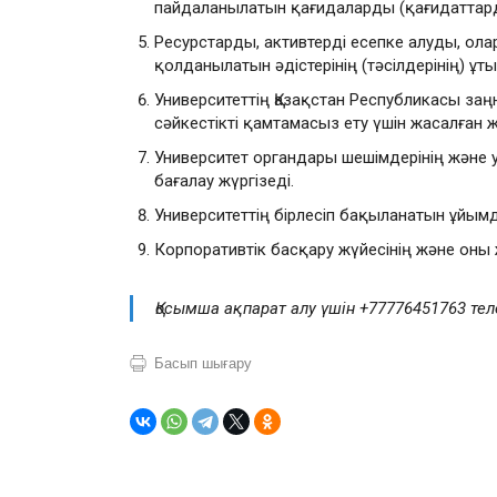
пайдаланылатын қағидаларды (қағидаттарды
Ресурстарды, активтерді есепке алуды, ола
қолданылатын әдістерінің (тәсілдерінің) ұ
Университеттің Қазақстан Республикасы за
сәйкестікті қамтамасыз ету үшін жасалған ж
Университет органдары шешімдерінің және
бағалау жүргізеді.
Университеттің бірлесіп бақыланатын ұйым
Корпоративтік басқару жүйесінің және оны 
Қосымша ақпарат алу үшін +77776451763 те
Басып шығару