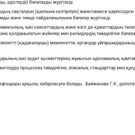
, әдістерді) бағалауды жүргізеді.
рдың сақталуын (қалпына келтірілуін) және/немесе қауіпсіздігі
тымды және тиімді пайдаланылуына бағалау жүргізеді.
ңнамасының, ішкі саясаттардың және өзге де құжаттардың тала
әне қолданылатын жүйелер мен рәсімдердің тиімділігіне бағалау
 уәкілетті (қадағалаушы) мемлекеттік органдар ұйғарымдарын
дарының ішкі аудит қызметтерінің жұмысын әдіснамалық қамтам
жетілдіру процесінің тиімділігіне, этикалық стандарттар мен қ
лефондары арқылы хабарласуға болады. Байжанова Г.К., gulmira