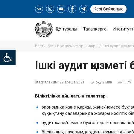
Кері байланыс
ҚӨУ туралы
Талапкерге
Институтт
Басты бет /
Бос жұмыс орындары /
Ішкі аудит қызме
Open toolbar
Ішкі аудит қызмет
Жарияланды:
29 Қараша 2021
оқу 2 мин
1179
Біліктілікке қойылатын талаптар
:
экономика және қаржы, және/немесе бухга
құқықтану салаларында жоғары кәсіптік біл
аудит және/немесе бухгалтерлік есеп және
басшылық лауазымдардағы жұмыс тәжірибес