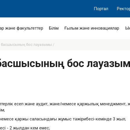
Портал
Ректо
ар және факультеттер
Білім
Ғылым және инновациялар
Ы
ті басшысының бос лауазымы /
і басшысының бос лауазы
лтерлік есеп және аудит, және/немесе қаржылық менеджмент, 
ім;
/немесе қаржы саласындағы жұмыс тәжірибесі-кемінде 3 жыл;
і - 2 жылдан кем емес;