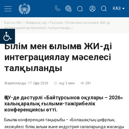
Портал
Ректор блогы
Жеке кабинет
КАЗ
Басты бет /
Жаңалықтар /
Ғылым /
Білім мен ғылымға ЖИ-ді
интеграциялау мәселесі талқыланды /
Open toolbar
Білім мен ғылымға ЖИ-ді
интеграциялау мәселесі
талқыланды
Жарияланды:
17 Сәуір 2026
оқу 2 мин
281
ҚӨУ-де дәстүрлі «Байтұрсынов оқулары – 2026»
халықаралық ғылыми-тәжірибелік
конференциясы өтті.
Биылғы конференция тақырыбы – «Болашақтың цифрлық
экожүйесі: білім, ғылым және индустрия салаларында жасанды