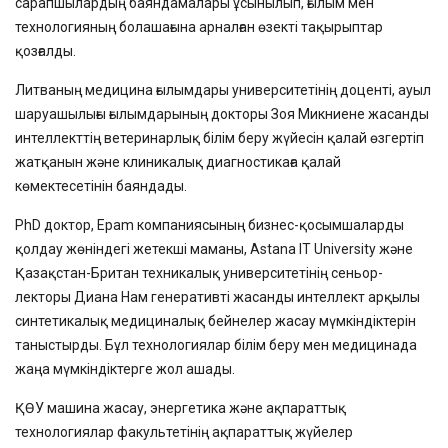
сарапшылардың баяндамалары ұсынылып, ғылым мен
технологияның болашағына арналған өзекті тақырыптар
қозғалды.
Литваның медицина ғылымдары университетінің доценті, ауыл
шаруашылығы ғылымдарының докторы Зоя Микниене жасанды
интеллекттің ветеринарлық білім беру жүйесін қалай өзгертіп
жатқанын және клиникалық диагностикаға қалай
көмектесетінін баяндады.
PhD доктор, Epam компаниясының бизнес-қосымшаларды
қолдау жөніндегі жетекші маманы, Astana IT University және
Қазақстан-Британ техникалық университетінің сеньор-
лекторы Диана Нам генеративті жасанды интеллект арқылы
синтетикалық медициналық бейнелер жасау мүмкіндіктерін
таныстырды. Бұл технологиялар білім беру мен медицинада
жаңа мүмкіндіктерге жол ашады.
ҚӨУ машина жасау, энергетика және ақпараттық
технологиялар факультетінің ақпараттық жүйелер