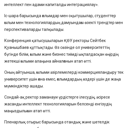
интеллект пен адами капиталды интеграциялау».
Іс-шара барысында ғалымдар мен оқытушылар, студенттер
ғылым мен технологиялардың дамуындағы өзекті трендтер мен
перспективаларды талқылады.
Конференция қатысушыларын ҚӨУ ректоры Сейтбек
Қуанышбаев құттықтады. Өз сөзінде ол университеттің
бүгінде білім, ғылым және бизнес тиімді ықпалдасқан өңірдің
жетекші ғылыми алаңына айналғанын атап өтті.
Оның айтуынша, ғылыми әзірлемелерді коммерцияландыру тек
университет үшін ғана емес, ғалымдардың өздері үшін де жаңа
мүмкіндіктер ашады.
Сондай-ақ ректор заманауи үрдістерге ілесудің, әсіресе
жасанды интеллект технологияларын белсенді енгізудің
маңыздылығын атап өтті.
Пленарлық отырыс барысында отандық және шетелдік