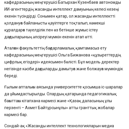
кафедрасының меңгерушісі Батырхан Кузенбаев автономды
ИИ-агенттердің жасанды интеллект дамуының келесі кезеңі
екенін түсіндірді. Сонымен қатар, ол жасанды интеллектті
қолдануға байланысты қауіптерге тоқталып, көмекші
құралдарға тәуелділік пен өз бетінше жұмыс істеу
дағдыларының әлсіреуі мүмкін екенін атап өтті.
Аталған факультеттің бағдарламалық қамтамасыз ету
кафедрасының меңгерушісі Ольга Бижанова «құзыреттердің
цифрлық егіздері» идеясымен бөлісті. Бұл модель деректер
негізінде кәсіби дағдыларды дамытуға және болжауға мүмкіндік
береді.
Ғылым апталығы аясында университетте қосымша іс-шаралар
да ұйымдастырылды. Олардың қатарында педагогикалық
бағыттағы кітапхана көрмесі және «Қазақ даласының ұлы
перзенті – Ахмет Байтұрсынұлы» атты гранттық жобалар
көрмесі бар.
Сондай-ақ «Жасанды интеллект технологияларын медиа