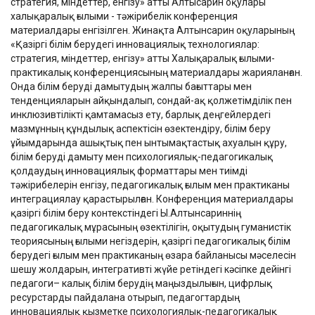
стратегия, міндеттер, енгізу» атты Алтысарин оқулары
халықаралық ғылыми - тәжірибелік конференция
материалдары енгізілген. Жинақта Алтынсарин оқуларының
«Қазіргі білім берудегі инновациялық технологиялар:
стратегия, міндеттер, енгізу» атты Халықаралық ғылыми-
практикалық конференциясының материалдары жарияланған.
Онда білім беруді дамытудың жалпы бағыттары мен
тенденцияларын айқындалып, сондай-ақ қолжетімділік пен
инклюзивтілікті қамтамасыз ету, барлық деңгейлердегі
мазмұнның құндылық аспектісін өзектендіру, білім беру
ұйымдарында ашықтық пен ынтымақтастық ахуалын құру,
білім беруді дамыту мен психологиялық-педагогикалық
қолдаудың инновациялық форматтары мен тиімді
тәжірибелерін енгізу, педагогикалық ғылым мен практиканы
интеграциялау қарастырылған. Конференция материалдары
қазіргі білім беру контекстіндегі Ы.Алтынсариннің
педагогикалық мұрасының өзектілігін, оқытудың гуманистік
теориясының ғылыми негіздерін, қазіргі педагогикалық білім
берудегі ғылым мен практиканың өзара байланысы мәселесін
шешу жолдарын, интегративті жүйе ретіндегі кәсіпке дейінгі
педагоги– калық білім берудің маңыздылығын, цифрлық
ресурстарды пайдалана отырып, педагогтардың
инновациялық қызметке психологиялық-педагогикалық