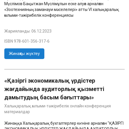
Мүслімов Бақытжан Мүслімұлын еске алуға арналған
«Зоотехнияның заманауи мәселелері» атты VI халықаралық
ғылыми-тәжірибелік конференциясы
Жарияланды:
06.12.2023
ISBN 978-601-356-317-6
Жинақты жүктеу
«Қазіргі экономикалық үрдістер
жағдайында аудиторлық қызметті
дамытудың басым бағыттары»
Халықаралық ғылыми-тәжірибелік онлайн конференция
материалдар
Жинаққа Халықаралық бухгалтерлер кҥніне арналған "ҚАЗІРГІ