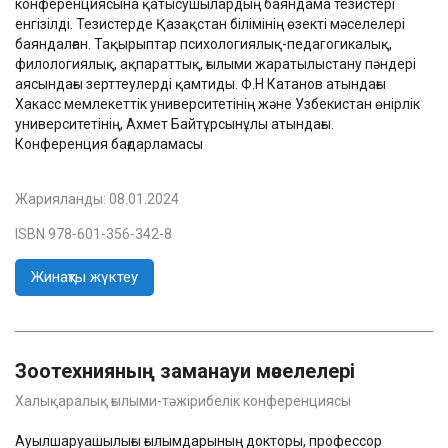
конференциясына қатысушылардың баяндама тезистері
енгізілді. Тезистерде Қазақстан білімінің өзекті мәселелері
баяндалған. Тақырыптар психологиялық-педагогикалық,
филологиялық, ақпараттық, ғылыми жаратылыстану пәндері
аясындағы зерттеулерді қамтиды. Ф.Н Катанов атындағы
Хакасс мемлекеттік университетінің және Узбекистан өнірлік
университетінің, Ахмет Байтұрсынұлы атындағы.
Конференция бағдарламасы
Жарияланды:
08.01.2024
ISBN 978-601-356-342-8
Жинақты жүктеу
Зоотехнияның заманауи мәселелері
Халықаралық ғылыми-тәжірибелік конференциясы
Ауылшаруашылығы ғылымдарының докторы, профессор