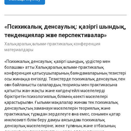
«Психикалық денсаулық: қазіргі шындық,
тенденциялар және перспективалар»
Халықаралық ғылыми-практикалық конференция
материалдары
«Психикалық денсаулық: қазіргі шындық, үрдістер мен
болашағы» атты Халықаралық ғылыми-практикалық
конференция қатысушыларының баяндамаларының тезистері
осы жинаққа енгізілді. Тезистерде психикалық денсаулық пен
оған байланысты салалардың теориясы мен практикасына
қатысты жан-жақты және көпдеңгейлі мәселелерді
біріктіретін психологиялық білімнің өзекті мәселелері
қарастырылған. Ғылыми мақалалар жинағы тек психикалық
денсаулықтың заманауи мәселелерін теориялық және
практикалық тұрғыдан зерделеуге ғана емес, сонымен қатар
инклюзивті білім беру дамуы аясындағы психикалық
денсаулық мәселелеріне; жеке тұлғаның және отбасының