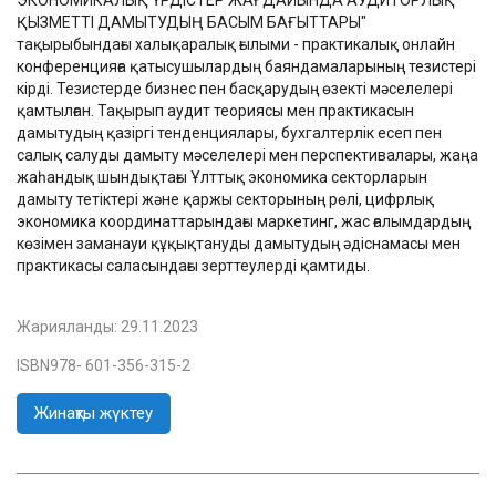
ЭКОНОМИКАЛЫҚ ҮРДІСТЕР ЖАҒДАЙЫНДА АУДИТОРЛЫҚ
ҚЫЗМЕТТІ ДАМЫТУДЫҢ БАСЫМ БАҒЫТТАРЫ"
тақырыбындағы халықаралық ғылыми - практикалық онлайн
конференцияға қатысушылардың баяндамаларының тезистері
кірді. Тезистерде бизнес пен басқарудың өзекті мәселелері
қамтылған. Тақырып аудит теориясы мен практикасын
дамытудың қазіргі тенденциялары, бухгалтерлік есеп пен
салық салуды дамыту мәселелері мен перспективалары, жаңа
жаһандық шындықтағы Ұлттық экономика секторларын
дамыту тетіктері және қаржы секторының рөлі, цифрлық
экономика координаттарындағы маркетинг, жас ғалымдардың
көзімен заманауи құқықтануды дамытудың әдіснамасы мен
практикасы саласындағы зерттеулерді қамтиды.
Жарияланды:
29.11.2023
ISBN978- 601-356-315-2
Жинақты жүктеу