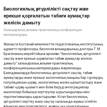
Биологиялық әртүрлілікті сақтау және
ерекше қорғалатын табиғи аумақтар
желісін дамыту
Халықаралық ғылыми-практикалық конференция
материалдары
Жинақта Қостанай мемлекеттік педагогикалық институтының
құрметті профессоры, биология ғылымдарының докторы Т. М.
Брагинаның мерейтойына арналған "биологиялық әртүрлілікті
сақтау және ерекше қорғалатын табиғи аумақтар желісін
дамыту" халықаралық ғылыми-практикалық
конференциясының материалдары жарияланды.
Баяндамаларда биологиялық әртүрлілікті сақтау, табиғи
аумақтарды және ерекше экологиялық маңызы бар түрлердің
популяциясын қорғау, экологиялық желіні қалыптастыру және
табиғат қорғау қызметі мен білім беруді интеграциялау
мәселелері бойынша зерттеулер қорытындылары мен
перспективалары қарастырылған. Кітап биологиялық
әртүрлілікті зерттеу және сақтау саласында жұмыс істейтін
ғалымдар мен практиктерге, жоғары оқу орындарының