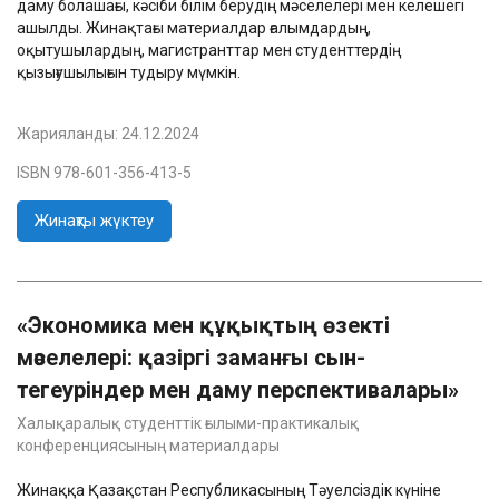
даму болашағы, кәсіби білім берудің мәселелері мен келешегі
ашылды. Жинақтағы материалдар ғалымдардың,
оқытушылардың, магистранттар мен студенттердің
қызығушылығын тудыру мүмкін.
Жарияланды:
24.12.2024
ISBN 978-601-356-413-5
Жинақты жүктеу
«Экономика мен құқықтың өзекті
мәселелері: қазіргі заманғы сын-
тегеуріндер мен даму перспективалары»
Халықаралық студенттік ғылыми-практикалық
конференциясының материалдары
Жинаққа Қазақстан Республикасының Тәуелсіздік күніне