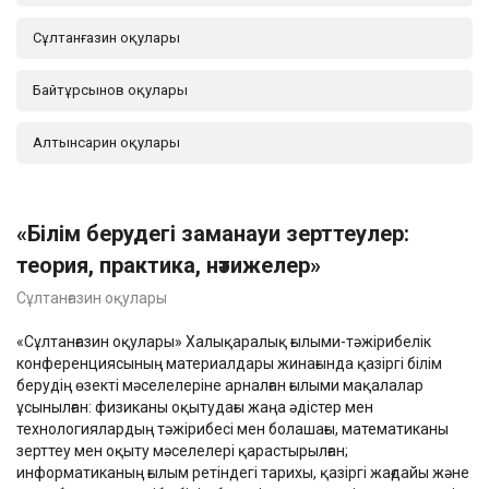
Сұлтанғазин оқулары
Байтұрсынов оқулары
Алтынсарин оқулары
«Білім берудегі заманауи зерттеулер:
теория, практика, нәтижелер»
Сұлтанғазин оқулары
«Сұлтанғазин оқулары» Халықаралық ғылыми-тәжірибелік
конференциясының материалдары жинағында қазіргі білім
берудің өзекті мәселелеріне арналған ғылыми мақалалар
ұсынылған: физиканы оқытудағы жаңа әдістер мен
технологиялардың тәжірибесі мен болашағы, математиканы
зерттеу мен оқыту мәселелері қарастырылған;
информатиканың ғылым ретіндегі тарихы, қазіргі жағдайы және