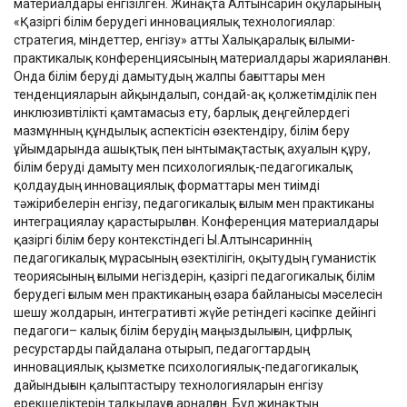
материалдары енгізілген. Жинақта Алтынсарин оқуларының
«Қазіргі білім берудегі инновациялық технологиялар:
стратегия, міндеттер, енгізу» атты Халықаралық ғылыми-
практикалық конференциясының материалдары жарияланған.
Онда білім беруді дамытудың жалпы бағыттары мен
тенденцияларын айқындалып, сондай-ақ қолжетімділік пен
инклюзивтілікті қамтамасыз ету, барлық деңгейлердегі
мазмұнның құндылық аспектісін өзектендіру, білім беру
ұйымдарында ашықтық пен ынтымақтастық ахуалын құру,
білім беруді дамыту мен психологиялық-педагогикалық
қолдаудың инновациялық форматтары мен тиімді
тәжірибелерін енгізу, педагогикалық ғылым мен практиканы
интеграциялау қарастырылған. Конференция материалдары
қазіргі білім беру контекстіндегі Ы.Алтынсариннің
педагогикалық мұрасының өзектілігін, оқытудың гуманистік
теориясының ғылыми негіздерін, қазіргі педагогикалық білім
берудегі ғылым мен практиканың өзара байланысы мәселесін
шешу жолдарын, интегративті жүйе ретіндегі кәсіпке дейінгі
педагоги– калық білім берудің маңыздылығын, цифрлық
ресурстарды пайдалана отырып, педагогтардың
инновациялық қызметке психологиялық-педагогикалық
дайындығын қалыптастыру технологияларын енгізу
ерекшеліктерін талқылауға арналған. Бұл жинақтың