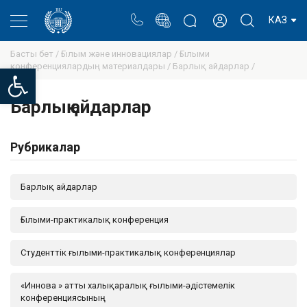
Портал
Ректор блогы
Жеке кабинет
КАЗ
Басты бет /
Ғылым және инновациялар /
Ғылыми
конференциялардың материалдары /
Барлық айдарлар /
Open toolbar
Барлық айдарлар
Рубрикалар
Барлық айдарлар
Ғылыми-практикалық конференция
Студенттік ғылыми-практикалық конференциялар
«Иннова » атты халықаралық ғылыми-әдістемелік
конференциясының