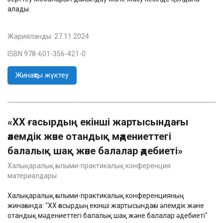
алады.
Жарияланды:
27.11.2024
ISBN 978-601-356-421-0
Жинақты жүктеу
«ХХ ғасырдың екінші жартысындағы
әлемдік және отандық мәдениеттегі
балалық шақ және балалар әдебиеті»
Халықаралық ғылыми-практикалық конференция
материалдары
Халықаралық ғылыми-практикалық конференцияның
жинағында: "ХХ ғасырдың екінші жартысындағы әлемдік және
отандық мәдениеттегі балалық шақ және балалар әдебиеті"