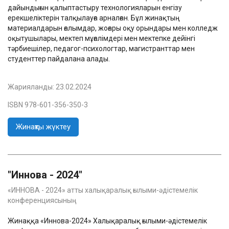
дайындығын қалыптастыру технологияларын енгізу
ерекшеліктерін талқылауға арналған. Бұл жинақтың
материалдарын ғалымдар, жоғары оқу орындары мен колледж
оқытушылары, мектеп мұғалімдері мен мектепке дейінгі
тәрбиешілер, педагог-психологтар, магистранттар мен
студенттер пайдалана алады.
Жарияланды:
23.02.2024
ISBN 978-601-356-350-3
Жинақты жүктеу
"Иннова - 2024"
«ИННОВА - 2024» атты халықаралық ғылыми-әдістемелік
конференциясының
Жинаққа «Иннова-2024» Халықаралық ғылыми-әдістемелік