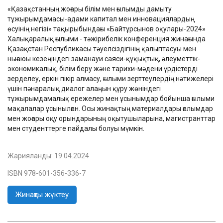
«Қазақстанның жоғары білім мен ғылымды дамыту
тұжырымдамасы-адами капитал мен инновациялардың
өсуінің негізі» тақырыбындағы «Байтұрсынов оқулары-2024»
Халықаралық ғылыми - тәжірибелік конференция жинағында
Қазақстан Республикасы тәуелсіздігінің қалыптасуы мен
нығаюы кезеңіндегі заманауи саяси-құқықтық, әлеуметтік-
экономикалық, білім беру және тарихи-мәдени үрдістерді
зерделеу, еркін пікір алмасу, ғылыми зерттеулердің нәтижелері
үшін пәнаралық диалог алаңын құру жөніндегі
тұжырымдамалық ережелер мен ұсынымдар бойынша ғылыми
мақалалар ұсынылған. Осы жинақтың материалдары ғалымдар
мен жоғары оқу орындарының оқытушыларына, магистранттар
мен студенттерге пайдалы болуы мүмкін.
Жарияланды:
19.04.2024
ISBN 978-601-356-336-7
Жинақты жүктеу