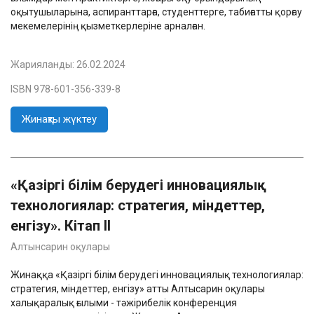
оқытушыларына, аспиранттарға, студенттерге, табиғатты қорғау
мекемелерінің қызметкерлеріне арналған.
Жарияланды:
26.02.2024
ISBN 978-601-356-339-8
Жинақты жүктеу
«Қазіргі білім берудегі инновациялық
технологиялар: стратегия, міндеттер,
енгізу». Кітап II
Алтынсарин оқулары
Жинаққа «Қазіргі білім берудегі инновациялық технологиялар:
стратегия, міндеттер, енгізу» атты Алтысарин оқулары
халықаралық ғылыми - тәжірибелік конференция