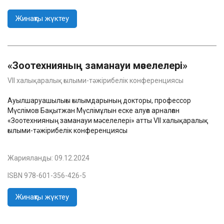
Жинақты жүктеу
«Зоотехнияның заманауи мәселелері»
VII халықаралық ғылыми-тәжірибелік конференциясы
Ауылшаруашылығы ғылымдарының докторы, профессор
Мүслімов Бақытжан Мүслімұлын еске алуға арналған
«Зоотехнияның заманауи мәселелері» атты VII халықаралық
ғылыми-тәжірибелік конференциясы
Жарияланды:
09.12.2024
ISBN 978-601-356-426-5
Жинақты жүктеу