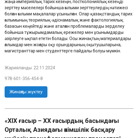
жаңа империялық тарих кезеңін, постколониялық кезеңді
зерттеу мәселелері бойынша ғылыми зерттеулердің нәтижесі
болған ғылыми мақалалар ұсынылған. Олар қазақстандық тарих
ғылымының теориялық-әдіснамалық және фактологиялық
базасын кеңейтеді және аталған проблемаларды зерделеу
бойынша тұжырымдамалық ережелер мен ұсынымдарды
әзірлеуге ықпал ететін болады. Осы жинақтың материалдары
ғалымдар мен жоғары оқу орындарының оқытушыларына,
магистранттар мен студенттерге пайдалы болуы мүмкін.
Жарияланды:
22.11.2024
978-601-356-454-8
Жинақты жүктеу
«XIX ғасыр – XX ғасырдың басындағы
Орталық Азиядағы әкімшілік басқару