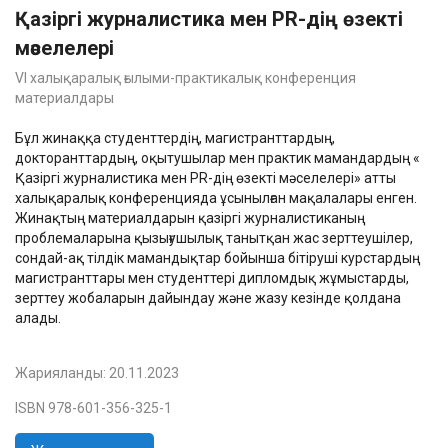
Қазіргі журналистика мен PR-дің өзекті
мәселелері
VI халықаралық ғылыми-практикалық конференция
материалдары
Бұл жинаққа студенттердің, магистранттардың,
докторанттардың, оқытушылар мен практик мамандардың «
Қазіргі журналистика мен PR-дің өзекті мәселелері» атты
халықаралық конференцияда ұсынылған мақалалары енген.
Жинақтың материалдарын қазіргі журналистиканың
проблемаларына қызығушылық танытқан жас зерттеушілер,
сондай-ақ тілдік мамандықтар бойынша бітіруші курстардың
магистранттары мен студенттері дипломдық жұмыстарды,
зерттеу жобаларын дайындау және жазу кезінде қолдана
алады.
Жарияланды:
20.11.2023
ISBN 978-601-356-325-1