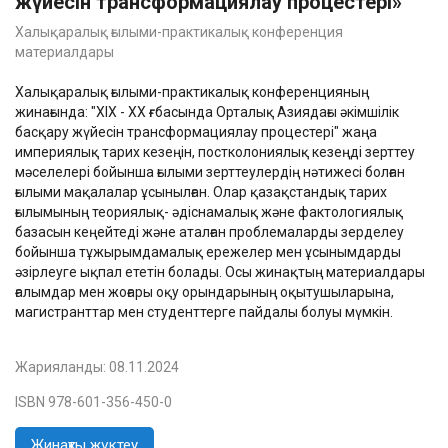
жүйесін трансформациялау процестері»
Халықаралық ғылыми-практикалық конференция
материалдары
Халықаралық ғылыми-практикалық конференцияның
жинағында: "ХІХ - ХХ ғғ. басында Орталық Азиядағы әкімшілік
басқару жүйесін трансформациялау процестері" жаңа
империялық тарих кезеңін, постколониялық кезеңді зерттеу
мәселелері бойынша ғылыми зерттеулердің нәтижесі болған
ғылыми мақалалар ұсынылған. Олар қазақстандық тарих
ғылымының теориялық- әдіснамалық және фактологиялық
базасын кеңейтеді және аталған проблемаларды зерделеу
бойынша тұжырымдамалық ережелер мен ұсынымдарды
әзірлеуге ықпал ететін болады. Осы жинақтың материалдары
ғалымдар мен жоғары оқу орындарының оқытушыларына,
магистранттар мен студенттерге пайдалы болуы мүмкін.
Жарияланды:
08.11.2024
ISBN 978-601-356-450-0
Жинақты жүктеу