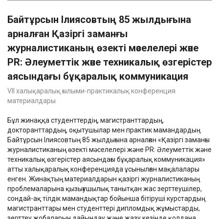
Байтұрсын Ілиясовтың 85 жылдығына
арналған Қазіргі заманғы
журналистиканың өзекті мәселелері және
PR: Әлеуметтік және техникалық өзгерістер
аясындағы бұқаралық коммуникация
VII халықаралық ғылыми-практикалық конференция
материалдары
Бұл жинаққа студенттердің, магистранттардың,
докторанттардың, оқытушылар мен практик мамандардың
Байтұрсын Ілиясовтың 85 жылдығына арналған «Қазіргі заманғы
журналистиканың өзекті мәселелері және PR: Әлеуметтік және
техникалық өзгерістер аясындағы бұқаралық коммуникация»
атты халықаралық конференцияда ұсынылған мақалалары
енген. Жинақтың материалдарын қазіргі журналистиканың
проблемаларына қызығушылық танытқан жас зерттеушілер,
сондай-ақ тілдік мамандықтар бойынша бітіруші курстардың
магистранттары мен студенттері дипломдық жұмыстарды,
зерттеу жобаларын дайындау және жазу кезінде қолдана