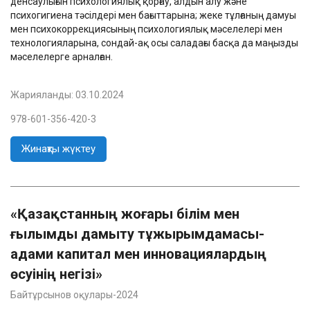
денсаулығын психологиялық қорғау, алдын алу және
психогигиена тәсілдері мен бағыттарына; жеке тұлғаның дамуы
мен психокоррекциясының психологиялық мәселелері мен
технологияларына, сондай-ақ осы саладағы басқа да маңызды
мәселелерге арналған.
Жарияланды:
03.10.2024
978-601-356-420-3
Жинақты жүктеу
«Қазақстанның жоғары білім мен
ғылымды дамыту тұжырымдамасы-
адами капитал мен инновациялардың
өсуінің негізі»
Байтұрсынов оқулары-2024