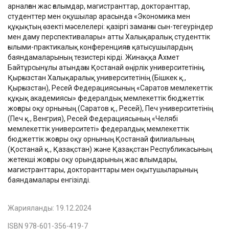
арналған жас ғалымдар, магистранттар, докторанттар,
студенттер мен оқушылар арасында «Экономика мен
құқықтың өзекті мәселелері: қазіргі заманғы сын-тегеуріндер
мен даму перспективалары» атты Халықаралық студенттік
ғылыми-практикалық конференцияға қатысушылардың
баяндамаларының тезистері кірді. Жинаққа Ахмет
Байтұрсынұлы атындағы Қостанай өңірлік университетінің,
Қырғызстан Халықаралық университетінің (Бішкек қ.,
Қырғызстан), Ресей Федерациясының «Саратов мемлекеттік
құқық академиясы» федералдық мемлекеттік бюджеттік
жоғары оқу орнының (Саратов қ., Ресей), Печ университетінің
(Печ қ., Венгрия), Ресей Федерациясының «Челябі
мемлекеттік университеті» федералдық мемлекеттік
бюджеттік жоғары оқу орнының Қостанай филиалының
(Қостанай қ., Қазақстан) және Қазақстан Республикасының
жетекші жоғары оқу орындарының жас ғалымдары,
магистранттары, докторанттары мен оқытушыларының
баяндамалары енгізілді.
Жарияланды:
19.12.2024
ISBN 978-601-356-419-7