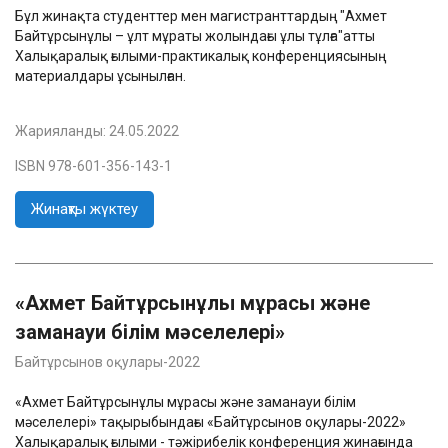
Бұл жинақта студенттер мен магистранттардың "Ахмет
Байтұрсынұлы – ұлт мұраты жолындағы ұлы тұлға"атты
Халықаралық ғылыми-практикалық конференциясының
материалдары ұсынылған.
Жарияланды:
24.05.2022
ISBN 978-601-356-143-1
Жинақты жүктеу
«Ахмет Байтұрсынұлы мұрасы және
заманауи білім мәселелері»
Байтұрсынов оқулары-2022
«Ахмет Байтұрсынұлы мұрасы және заманауи білім
мәселелері» тақырыбындағы «Байтұрсынов оқулары-2022»
Халықаралық ғылыми - тәжірибелік конференция жинағында