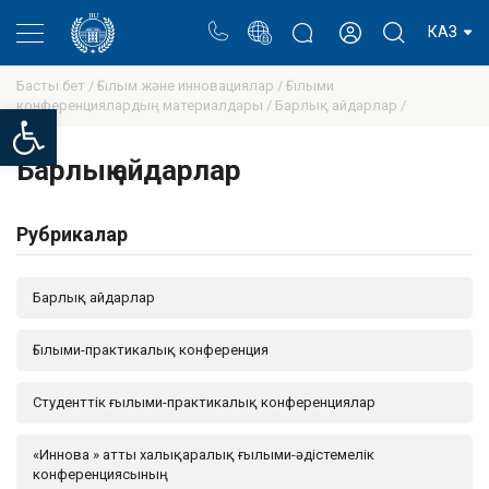
Портал
Ректор блогы
Жеке кабинет
КАЗ
Басты бет /
Ғылым және инновациялар /
Ғылыми
конференциялардың материалдары /
Барлық айдарлар /
Open toolbar
Барлық айдарлар
Рубрикалар
Барлық айдарлар
Ғылыми-практикалық конференция
Студенттік ғылыми-практикалық конференциялар
«Иннова » атты халықаралық ғылыми-әдістемелік
конференциясының