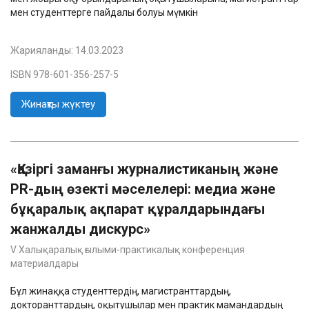
мен студенттерге пайдалы болуы мүмкін
Жарияланды:
14.03.2023
ISBN 978-601-356-257-5
Жинақты жүктеу
«Қазіргі заманғы журналистиканың және
PR-дың өзекті мәселелері: медиа және
бұқаралық ақпарат құралдарындағы
жанжалды дискурс»
V Халықаралық ғылыми-практикалық конференция
материалдары
Бұл жинаққа студенттердің, магистранттардың,
докторанттардың, оқытушылар мен практик мамандардың