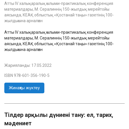
Атты IV халықаралық ғылыми-практикалық конференция
материалдары, М. Сералиннің 150-жылдық мерейтойы
аясында, КЕАҚ облыстық «Қостанай таңы» газетінің 100-
жылдығына арналған
Атты IV халықаралық ғылыми-практикалық конференция
материалдары, М. Сералиннің 150-жылдық мерейтойы
аясында, КЕАҚ облыстық «Қостанай таңы» газетінің 100-
жылдығына арналған
Жарияланды:
17.05.2022
ISBN 978-601-356-190-5
Жинақты жүктеу
Тілдер арқылы дүниені тану: ел, тарих,
мәдениет