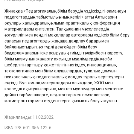
Жинаққа «Педагогикалық білім берудің үздіксіздігі-заманауи
педагогтардың табыстылығының кепілі» атты Алтысарин
оқулары халықаралық ғылыми-практикалық конференция
материалдары енгізілген. Талқыланған мәселелердің
әртүрлілігі мен кеңдігі мақалалар авторлары үздіксіз білім беру
саласын педагогтарды жаңаша даярлау бағдарымен
байланыстырып, әр түрлі деңгейдегі білім беру
бағдарламаларын іске асырудың тиімді тәжірибесін көрсету,
білім мазмұнын жаңарту аясында мұғалімдердің кәсіби
шеберлігін арттыру қажеттілігін негіздеу, инновациялық
технологиялар мен білім алушылардың тұлғалық дамуын
психологиялық-педагогикалық қолдау туралы зерттеулерін
еңгізді. Бұл жинақ материалдары ғалымдарға, ЖОО мен
колледж оқытушыларына, мектеп мұғалімдері мен мектепке
дейінгі тәрбиешілерге, педагогтар мен психологтарға,
магистранттар мен студенттерге қызықты болуы мүмкін.
Жарияланды:
11.02.2022
ISBN 978-601-356-122-6