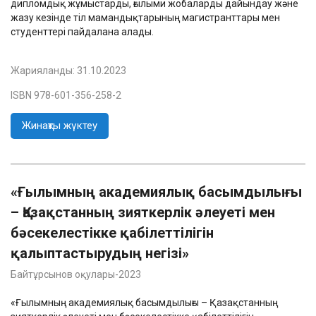
дипломдық жұмыстарды, ғылыми жобаларды дайындау және
жазу кезінде тіл мамандықтарының магистранттары мен
студенттері пайдалана алады.
Жарияланды:
31.10.2023
ISBN 978-601-356-258-2
Жинақты жүктеу
«Ғылымның академиялық басымдылығы
– Қазақстанның зияткерлік әлеуеті мен
бәсекелестікке қабілеттілігін
қалыптастырудың негізі»
Байтұрсынов оқулары-2023
«Ғылымның академиялық басымдылығы – Қазақстанның