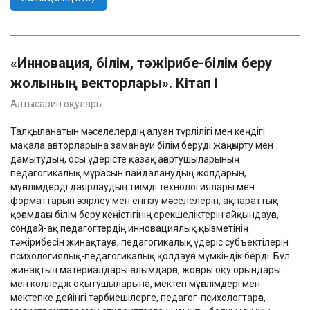
«Инновация, білім, тәжірибе-білім беру
жолының векторлары». Кітап I
Алтысарин оқулары
Талқыланатын мәселелердің алуан түрлілігі мен кеңдігі
мақала авторларына заманауи білім беруді жаңғырту мен
дамытудың, осы үдерісте қазақ ағартушыларының
педагогикалық мұрасын пайдаланудың жолдарын,
мұғалімдерді даярлаудың тиімді технологиялары мен
форматтарын әзірлеу мен енгізу мәселелерін, ақпараттық
қоғамдағы білім беру кеңістігінің ерекшеліктерін айқындауға,
сондай-ақ педагогтердің инновациялық қызметінің
тәжірибесін жинақтауға, педагогикалық үдеріс субъектілерін
психологиялық-педагогикалық қолдауға мүмкіндік берді. Бұл
жинақтың материалдары ғалымдарға, жоғары оқу орындары
мен колледж оқытушыларына, мектеп мұғалімдері мен
мектепке дейінгі тәрбиешілерге, педагог-психологтарға,