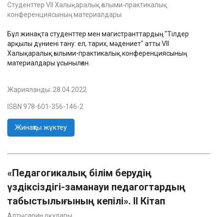
Студенттер VІI Халықаралық ғалыми-практикалық
конференциясының материалдары
Бұл жинақта студенттер мен магистранттардың "Тілдер
арқылы дүниені тану: ел, тарих, мәдениет" атты VІI
Халықаралық ғылыми-практикалық конференциясының
материалдары ұсынылған.
Жарияланды:
28.04.2022
ISBN 978-601-356-146-2
Жинақты жүктеу
«Педагогикалық білім берудің
үздіксіздігі-заманауи педагогтардың
табыстылығының кепілі». II Кітап
Алтысарин оқулары