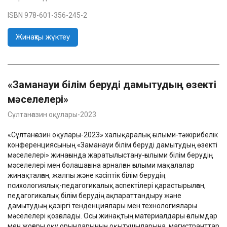
ISBN 978-601-356-245-2
Жинақты жүктеу
«Заманауи білім беруді дамытудың өзекті
мәселелері»
Сұлтанғазин оқулары-2023
«Сұлтанғазин оқулары-2023» халықаралық ғылыми-тәжірибелік
конференциясының «Заманауи білім беруді дамытудың өзекті
мәселелері» жинағында жаратылыстану-ғылыми білім берудің
мәселелері мен болашағына арналған ғылыми мақалалар
жинақталған, жалпы және кәсіптік білім берудің
психологиялық-педагогикалық аспектілері қарастырылған,
педагогикалық білім берудің ақпараттандыру және
дамытудың қазіргі тенденциялары мен технологиялары
мәселелері қозғалады. Осы жинақтың материалдары ғалымдар
мен жоғары оқу орындарының оқытушыларына, магистранттар