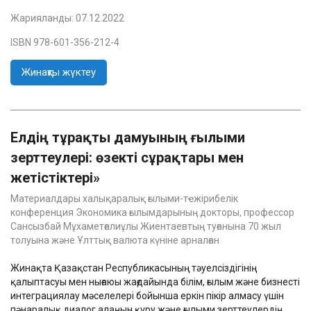
Жарияланды:
07.12.2022
ISBN 978-601-356-212-4
Жинақты жүктеу
Елдің тұрақты дамуының ғылыми
зерттеулері: өзекті сұрақтары мен
жетістіктері»
Материалдары халықаралық ғылыми-тҽжірибелік
конференция Экономика ғылымдарының докторы, профессор
Сансызбай Мұхаметғалиұлы Жиентаевтың туғанына 70 жыл
толуына және Ұлттық валюта күніне арналған
Жинақта Қазақстан Республикасының тәуелсіздігінің
қалыптасуы мен нығаюы жағдайында білім, ғылым және бизнесті
интеграциялау мәселелері бойынша еркін пікір алмасу үшін
пәнаралық диалог алаңын құру және ғылыми зерттеулердің