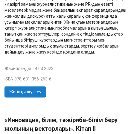
«Қазіргі заманғы журналистиканың және PR-дың өзекті
мәселелері: медиа және бұқаралық ақпарат құралдарындағы
жанжалды дискурс» атты халықаралық конференцияда
ұсынылған мақалалары енген. Жинақтың материалдарын
қазіргі журналистиканың проблемаларына қызығушылық
танытқан жас зерттеушілер, сондай-ақ тілдік мамандықтар
бойынша бітіруші курстардың магистранттары мен
студенттері дипломдық жұмыстарды, зерттеу жобаларын
дайындау және жазу кезінде қолдана алады.
Жарияланды:
14.03.2023
ISBN 978-601-356-263-6
Жинақты жүктеу
«Инновация, білім, тәжірибе-білім беру
жолының векторлары». Кітап II