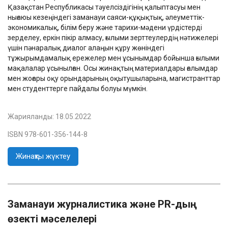
Қазақстан Республикасы тәуелсіздігінің қалыптасуы мен
нығаюы кезеңіндегі заманауи саяси-құқықтық, әлеуметтік-
экономикалық, білім беру және тарихи-мәдени үрдістерді
зерделеу, еркін пікір алмасу, ғылыми зерттеулердің нәтижелері
үшін пәнаралық диалог алаңын құру жөніндегі
тұжырымдамалық ережелер мен ұсынымдар бойынша ғылыми
мақалалар ұсынылған. Осы жинақтың материалдары ғалымдар
мен жоғары оқу орындарының оқытушыларына, магистранттар
мен студенттерге пайдалы болуы мүмкін.
Жарияланды:
18.05.2022
ISBN 978-601-356-144-8
Жинақты жүктеу
Заманауи журналистика және PR-дың
өзекті мәселелері