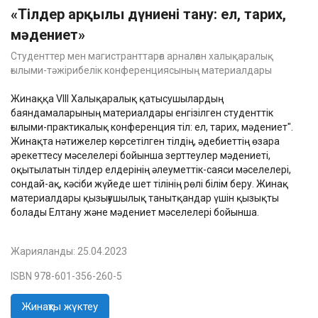
«Тілдер арқылы дүниені тану: ел, тарих,
мәдениет»
Студенттер мен магистранттарға арналған халықаралық
ғылыми-тәжірибелік конференциясының материалдары
Жинаққа VIII Халықаралық қатысушылардың
баяндамаларының материалдары енгізілген студенттік
ғылыми-практикалық конференция тіл: ел, тарих, мәдениет".
Жинақта нәтижелер көрсетілген тілдің, әдебиеттің өзара
әрекеттесу мәселелері бойынша зерттеулер мәдениеті,
оқытылатын тілдер елдерінің әлеуметтік-саяси мәселелері,
сондай-ақ, кәсіби жүйеде шет тілінің рөлі білім беру. Жинақ
материалдары қызығушылық танытқандар үшін қызықты
болады Елтану және мәдениет мәселелері бойынша.
Жарияланды:
25.04.2023
ISBN 978-601-356-260-5
Жинақты жүктеу