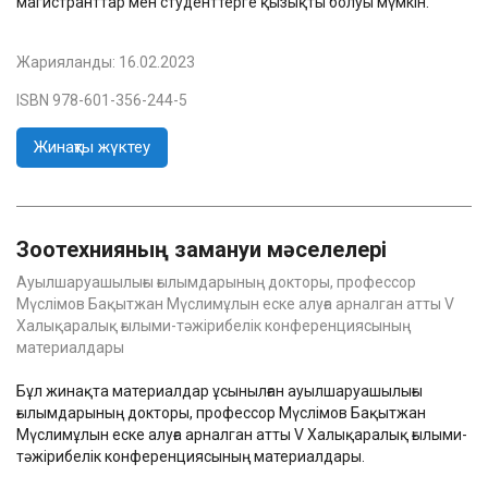
магистранттар мен студенттерге қызықты болуы мүмкін.
Жарияланды:
16.02.2023
ISBN 978-601-356-244-5
Жинақты жүктеу
Зоотехнияның замануи мәселелері
Ауылшаруашылығы ғылымдарының докторы, профессор
Мүслімов Бақытжан Мүслимұлын еске алуға арналган атты V
Халықаралық ғылыми-тəжірибелік конференциясының
материалдары
Бұл жинақта материалдар ұсынылған aуылшаруашылығы
ғылымдарының докторы, профессор Мүслімов Бақытжан
Мүслимұлын еске алуға арналган атты V Халықаралық ғылыми-
тəжірибелік конференциясының материалдары.