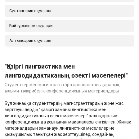
Сұлтанғазин оқулары
Байтұрсынов оқулары
Алтынсарин оқулары
"Қазіргі лингвистика мен
лингводидактиканың өзекті мәселелері"
Студенттер мен магистранттарға арналған халықаралық
ғылыми-тәжірибелік конференциясының материалдары
Бұл жинаққа студенттердің, магистранттардың және жас
зерттеушілердің "қазіргі заманғы лингвистика мен
лингводидактиканың өзекті мәселелері" халықаралық
конференциясында ұсынылған мақалалары енгізілген. Жинақ
материалдарын заманауи лингвистика мәселелеріне
қызығушылық танытқан жас зерттеушілер, сондай-ақ