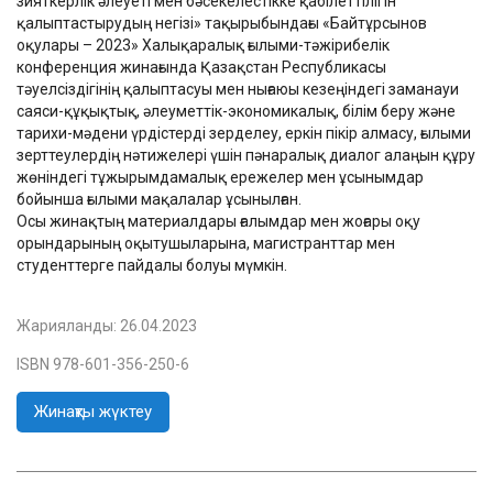
зияткерлік әлеуеті мен бәсекелестікке қабілеттілігін
қалыптастырудың негізі» тақырыбындағы «Байтұрсынов
оқулары – 2023» Халықаралық ғылыми-тәжірибелік
конференция жинағында Қазақстан Республикасы
тәуелсіздігінің қалыптасуы мен нығаюы кезеңіндегі заманауи
саяси-құқықтық, әлеуметтік-экономикалық, білім беру және
тарихи-мәдени үрдістерді зерделеу, еркін пікір алмасу, ғылыми
зерттеулердің нәтижелері үшін пәнаралық диалог алаңын құру
жөніндегі тұжырымдамалық ережелер мен ұсынымдар
бойынша ғылыми мақалалар ұсынылған.
Осы жинақтың материалдары ғалымдар мен жоғары оқу
орындарының оқытушыларына, магистранттар мен
студенттерге пайдалы болуы мүмкін.
Жарияланды:
26.04.2023
ISBN 978-601-356-250-6
Жинақты жүктеу