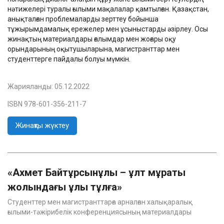
нәтижелері туралы ғылыми мақалалар қамтылған. Қазақстан,
анықталған проблемаларды зерттеу бойынша
тұжырымдамалық ережелер мен ұсыныстарды әзірлеу. Осы
жинақтың материалдары ғалымдар мен жоғары оқу
орындарының оқытушыларына, магистранттар мен
студенттерге пайдалы болуы мүмкін.
Жарияланды:
05.12.2022
ISBN 978-601-356-211-7
Жинақты жүктеу
«Ахмет Байтұрсынұлы – ұлт мұраты
жолындағы ұлы тұлға»
Студенттер мен магистранттарға арналған халықаралық
ғылыми-тәжірибелік конференциясының материалдары