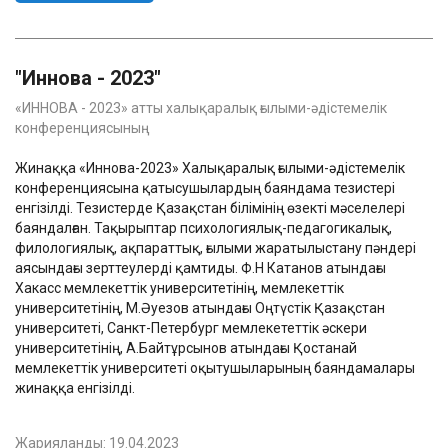
"Иннова - 2023"
«ИННОВА - 2023» атты халықаралық ғылыми-әдістемелік
конференциясының
Жинаққа «Иннова-2023» Халықаралық ғылыми-әдістемелік
конференциясына қатысушылардың баяндама тезистері
енгізілді. Тезистерде Қазақстан білімінің өзекті мәселелері
баяндалған. Тақырыптар психологиялық-педагогикалық,
филологиялық, ақпараттық, ғылыми жаратылыстану пәндері
аясындағы зерттеулерді қамтиды. Ф.Н Катанов атындағы
Хакасс мемлекеттік университетінің, мемлекеттік
университетінің, М.Әуезов атындағы Оңтүстік Қазақстан
университеті, Санкт-Петербург мемлекететтік әскери
университетінің, А.Байтұрсынов атындағы Қостанай
мемлекеттік университеті оқытушыларының баяндамалары
жинаққа енгізілді.
Жарияланды:
19.04.2023