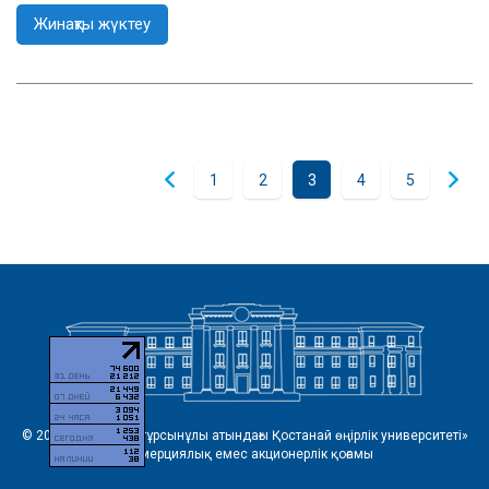
Жинақты жүктеу
1
2
3
4
5
© 2026 «Ахмет Байтұрсынұлы атындағы Қостанай өңірлік университеті»
коммерциялық емес акционерлік қоғамы