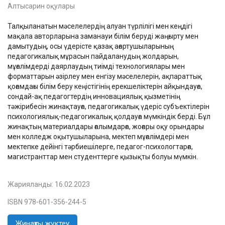
Алтысарин оқулары
Талқыланатын мәселелердің алуан түрлілігі мен кеңдігі
мақала авторларына заманауи білім беруді жаңғырту мен
дамытудың, осы үдерісте қазақ ағартушыларының
педагогикалық мұрасын пайдаланудың жолдарын,
мұғалімдерді даярлаудың тиімді технологиялары мен
форматтарын әзірлеу мен енгізу мәселелерін, ақпараттық
қоғамдағы білім беру кеңістігінің ерекшеліктерін айқындауға,
сондай-ақ педагогтердің инновациялық қызметінің
тәжірибесін жинақтауға, педагогикалық үдеріс субъектілерін
психологиялық-педагогикалық қолдауға мүмкіндік берді. Бұл
жинақтың материалдары ғалымдарға, жоғары оқу орындары
мен колледж оқытушыларына, мектеп мұғалімдері мен
мектепке дейінгі тәрбиешілерге, педагог-психологтарға,
магистранттар мен студенттерге қызықты болуы мүмкін.
Жарияланды:
16.02.2023
ISBN 978-601-356-244-5
Жинақты жүктеу