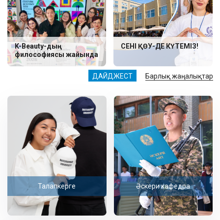
K-Beauty-дың
СЕНІ ҚӨУ-ДЕ КҮТЕМІЗ!
философиясы жайында
ДАЙДЖЕСТ
Барлық жаңалықтар
Талапкерге
Әскери кафедра