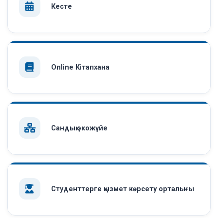
Кесте
Online Кітапхана
Сандық экожүйе
Студенттерге қызмет көрсету орталығы