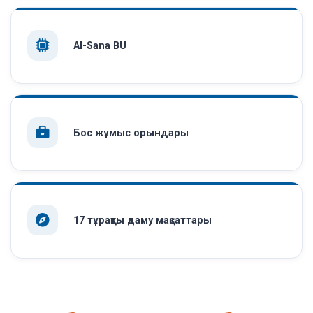
AI-Sana BU
Бос жұмыс орындары
17 тұрақты даму мақсаттары