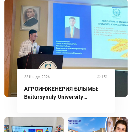
22 Шілде, 2026
151
АГРОИНЖЕНЕРИЯ ҒЫЛЫМЫ:
Baitursynuly University
тәжірибесі Түркияда
таныстырылды