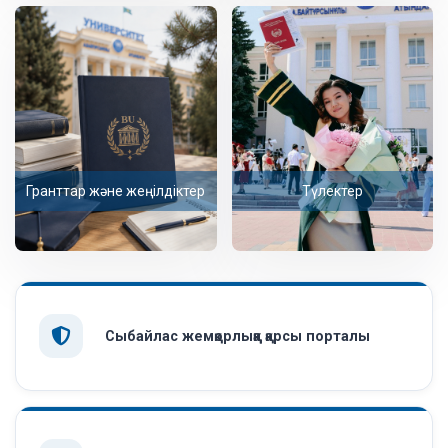
Гранттар және жеңілдіктер
Түлектер
Сыбайлас жемқорлыққа қарсы порталы