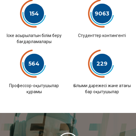
154
9063
Іске асырылатын білім беру
Студенттер контингенті
бағдарламалары
564
229
Профессор-оқытушылар
Ғылыми дәрежесі және атағы
құрамы
бар оқытушылар